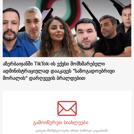
აზერბაიჯანში TikTok-ის ექვსი მომხმარებელი
ადმინისტრაციულად დააკავეს "საზოგადოებრივი
მორალის“ დარღვევის ბრალდებით
გამოიწერეთ სიახლეები
გაიგეთ მნიშვნელოვანი ამბები სამხრეთ კავკასიაში