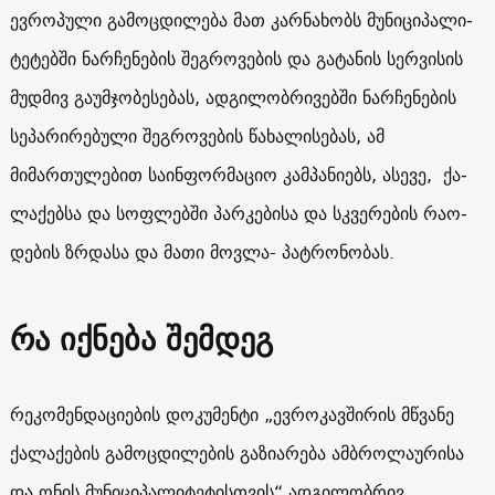
ევროპული გამოცდილება მათ კარნახობს მუ­ნი­ცი­პა­ლი­
ტე­ტებ­ში ნარ­ჩე­ნე­ბის შეგ­რო­ვე­ბის და გა­ტა­ნის სერ­ვი­სის
მუდ­მი­ვ გა­უმ­ჯობე­სე­ბას, ადგილობრივებში ნარჩენების
სეპარირებული შეგროვების წახალისებას, ამ
მიმართულებით საინფორმაციო კამპანიებს, ასევე, ქა­
ლა­ქებ­სა და სოფ­ლებ­ში პარ­კე­ბისა და სკვე­რე­ბის რა­ო­
დე­ბის ზრდასა და მა­თი მოვ­ლა-­ პატ­რო­ნო­ბას.
რა იქნება შემდეგ
რეკომენდაციების დოკუმენტი „ევროკავშირის მწვანე
ქალაქების გამოცდილების გაზიარება ამბროლაურისა
და ონის მუნიციპალიტეტისთვის“ ადგილობრივ