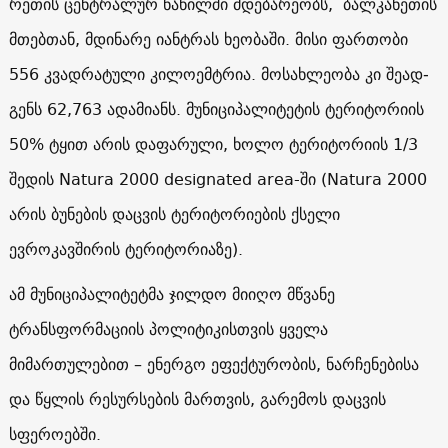
რე­თის ცენ­ტრა­ლურ ნა­წილ­ში მდებარეობს, ბალ­კა­ნე­თის
მთებ­თან, მდი­ნა­რე იან­ტრას ხე­ო­ბა­ში. მისი ფართობი
556 კვადრატული კილოემტრია. მო­სახ­ლე­ო­ბა კი შე­ად­
გენს 62,763 ადა­მი­ანს. მუ­ნი­ცი­პა­ლი­ტე­ტის ტე­რი­ტო­რი­ის
50% ტყით არის და­ფა­რუ­ლი, ხო­ლო ტე­რი­ტო­რი­ის 1/3
შედის Natura 2000 designated area-ში (Natura 2000
არის ბუნების დაცვის ტერიტორიების ქსელი
ევროკავშირის ტერიტორიაზე).
ამ მუნიციპალიტეტმა ჯილდო მიიღო მწვანე
ტრანსფორმაციის პოლიტიკისთვის ყველა
მიმართულებით – ენერგო ეფექტურობის, ნარჩენებისა
და წყლის რესურსების მართვის, გარემოს დაცვის
სფეროებში.