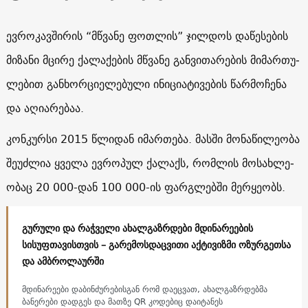
ევ­რო­კავ­ში­რის “მწვა­ნე ფოთ­ლის” ჯილ­დოს და­წე­სე­ბის
მიზანი მცი­რე ქა­ლა­ქე­ბის მწვა­ნე გან­ვი­თა­რე­ბის მი­მარ­თუ­
ლე­ბით გან­ხორ­ცი­ე­ლე­ბუ­ლი ინი­ცი­ა­ტი­ვე­ბის წარ­მო­ჩე­ნა
და აღი­ა­რე­ბაა.
კონ­კურ­სი 2015 წლი­დან იმარ­თე­ბა. მას­ში მო­ნა­წი­ლე­ო­ბა
შე­უძ­ლია ყვე­ლა ევ­რო­პულ ქა­ლაქს, რომ­ლის მო­სახ­ლე­
ო­ბაც 20 000-დან 100 000-ის ფარ­გლებ­ში მერ­ყე­ობს.
გურული და რაჭველი ახალგაზრდები მდინარეების
სისუფთავისთვის – გარემოსდაცვითი აქტივიზმი ოზურგეთსა
და ამბროლაურში
მდინარეები დაბინძურებისგან რომ დაეცვათ, ახალგაზრდებმა
ბანერები დადგეს და მათზე QR კოდებიც დაიტანეს