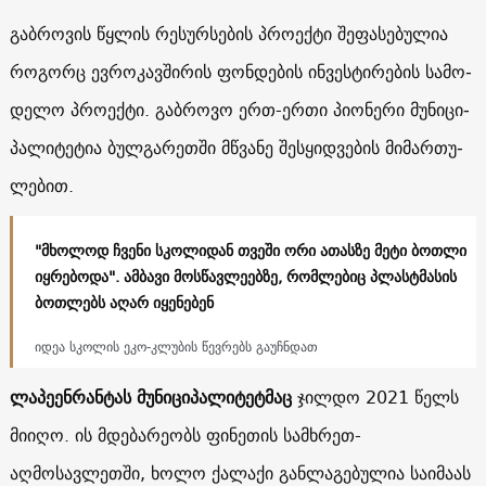
გაბ­რო­ვის წყლის რე­სურ­სე­ბის პრო­ექ­ტი შე­ფა­სე­ბუ­ლია
რო­გორც ევ­რო­კავ­ში­რის ფონ­დე­ბის ინ­ვეს­ტი­რე­ბის სა­მო­
დე­ლო პრო­ექ­ტი. გაბროვო ერ­თ-ერ­თი პი­ო­ნერი მუ­ნი­ცი­
პა­ლი­ტე­ტია ბულ­გა­რეთ­ში მწვა­ნე შეს­ყიდ­ვე­ბის მი­მარ­თუ­
ლე­ბით.
"მხოლოდ ჩვენი სკოლიდან თვეში ორი ათასზე მეტი ბოთლი
იყრებოდა". ამბავი მოსწავლეებზე, რომლებიც პლასტმასის
ბოთლებს აღარ იყენებენ
იდეა სკოლის ეკო-კლუბის წევრებს გაუჩნდათ
ლაპეენრანტას მუნიციპალიტეტმაც
ჯილდო 2021 წელს
მიიღო. ის მდებარეობს ფინეთის სამხრეთ-
აღმოსავლეთში, ხოლო ქალაქი განლაგებულია საიმაას