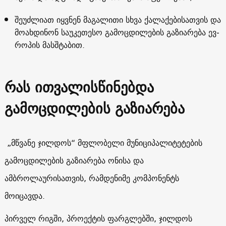
შე­უძ­ლი­ათ იყ­ვნენ მა­გა­ლი­თი სხვა ქა­ლა­ქე­ბი­სათ­ვის და
მო­ახ­დი­ნონ სა­უ­კე­თე­სო გა­მოც­დი­ლე­ბის გა­ზი­ა­რე­ბა ევ­
რო­პის მას­შტა­ბით.
რას ითვალისწინებდა
გამოცდილების გაზიარება
„მწვანე ჯილდოს“ მფლობელი მუნიციპალიტეტების
გამოცდილების გაზიარება ონისა და
ამბროლაურისათვის, რამდენიმე კომპონენტს
მოიცავდა.
პირველ რიგში, პროექტის ფარგლებში, ჯილდოს