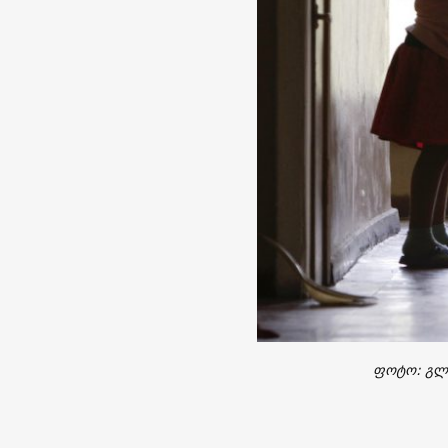
ფოტო: გლე