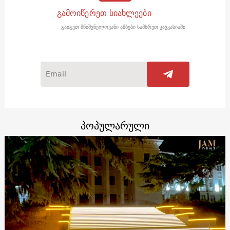
გამოიწერეთ სიახლეები
გაიგეთ მნიშვნელოვანი ამბები სამხრეთ კავკასიაში
პოპულარული