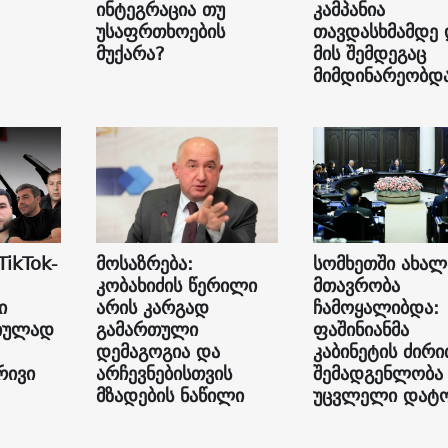
ინტეგრაცია თუ
კამპანია
უსაფრთხოების
თავდასხმამდე 
მუქარა?
მის შემდეგაც
მიმდინარეობდ
TikTok-
მოსაზრება:
სომხეთში ახალ
კობახიძის წერილი
მთავრობა
ი
არის კარგად
ჩამოყალიბდა:
იულად
გამართული
ფაშინიანმა
დემაგოგია და
კაბინეტის ძირ
რივი
არჩევნებისთვის
შემადგენლობა
მზადების ნაწილი
უცვლელი დატ