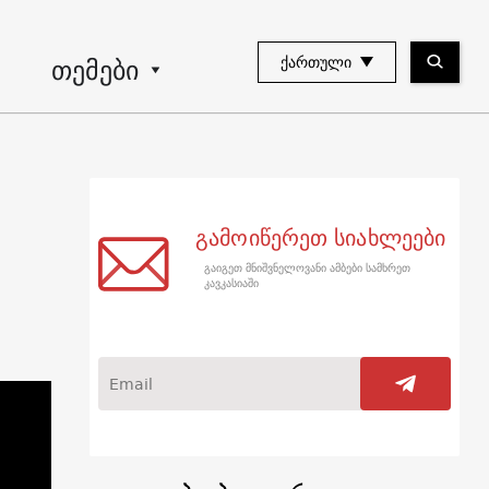
თემები
ᲥᲐᲠᲗᲣᲚᲘ
გამოიწერეთ სიახლეები
გაიგეთ მნიშვნელოვანი ამბები სამხრეთ
კავკასიაში