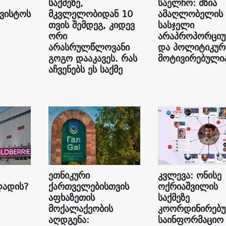
საქმეზე,
საელჩო: მზია
გვისტოს
მკვლელობიდან 10
ამაღლობელის
თვის შემდეგ, კიდევ
სასჯელი
ორი
არაპროპორცი
არასრულწლოვანი
და პოლიტიკუ
გოგო დააკავეს. რას
მოტივირებული
აჩვენებს ეს საქმე
ეთნიკური
კვლევა: ონისე
დადის?
ქართველებისთვის
ოქრიაშვილის
აფხაზეთის
საქმეზე
მოქალაქეობის
კოორდინირებ
აღდგენა:
საინფორმაციო