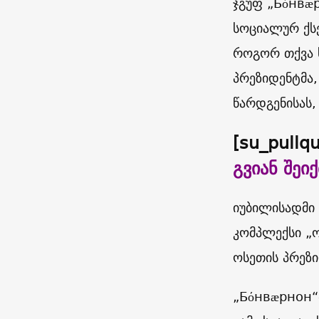
ჯგუფ
„
Бόнвæ
სოციალურ ქს
როგორ თქვა 
პრეზიდენტმა,
წარდგენისას
[su_pullq
გვიან შეიქ
იუბილისადმი
კომპლექსი „
ოსეთის პრეზ
„
Бόнвæрнон
“