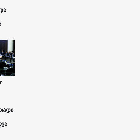
და
ა
ი
ითადი
ოვა