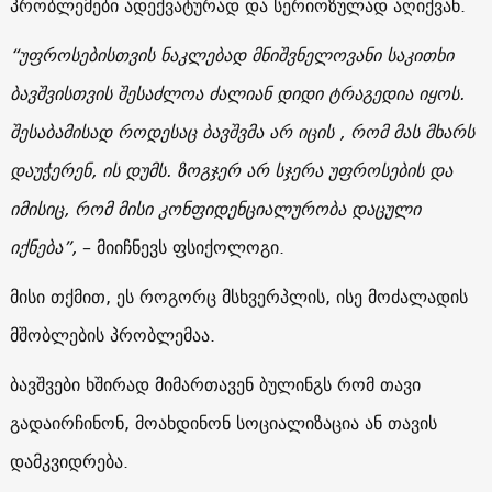
პრობლემები ადექვატურად
და
სერიოზულად
აღიქვან.
“უფროსებისთვის
ნაკლებად
მნიშვნელოვანი
საკითხი
ბავშვისთვის
შესაძლოა
ძალიან
დიდი
ტრაგედია
იყოს
.
შესაბამისად
როდესაც
ბავშვმა
არ
იცის
,
რომ
მას
მხარს
დაუჭერენ
,
ის
დუმს
.
ზოგჯერ
არ
სჯერა
უფროსების
და
იმისიც
,
რომ
მისი
კონფიდენციალურობა
დაცული
იქნება”,
– მიიჩნევს ფსიქოლოგი
.
მისი თქმით, ეს
როგორც
მსხვერპლის
,
ისე
მოძალადის
მშობლების პრობლემაა.
ბავშვები ხშირად მიმართავენ ბულინგს რომ თავი
გადაირჩინონ, მოახდინონ სოციალიზაცია ან თავის
დამკვიდრება.