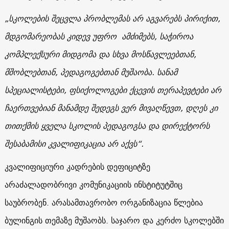
„
სკოლების
შეცვლა
პრობლემას
არ
აგვარებს
პირიქით
,
მდგომარეობას
კიდევ
უფრო
ამძიმებს
,
საჭიროა
კომპლექსური
მიდგომა
და
სხვა
მოსწავლეებთან
,
მშობლებთან
,
პედაგოგებთან
მუშაობა
.
სანამ
სპეციალისტები
,
ფსიქოლოგები
ქცევის
თერაპევტები
არ
ჩაერთვებიან
მანამდე
შედეგს
ვერ
მივაღწევთ
,
დღეს
კი
თითქმის
ყველა
სკოლის
პედაგოგსა
და
დირექტორს
შესაბამისი
კვალიფიკაცია არ აქვს
“.
კვალიფიციური
კადრების
დეფიციტზე
არაძალადობრივი
კომუნიკაციის
ინსტიტუტშიც
საუბრობენ
.
არასამთავრობო
ორგანიზაცია
წლებია
ბულინგის
თემაზე
მუშაობს
.
საჯარო
და
კერძო
სკოლებში