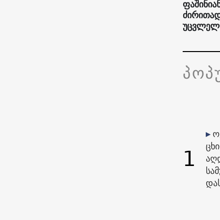
ფაშინიან
ძირითად
უცვლელ
პოპ
ო
ცხ
1
აღ
სამ
და