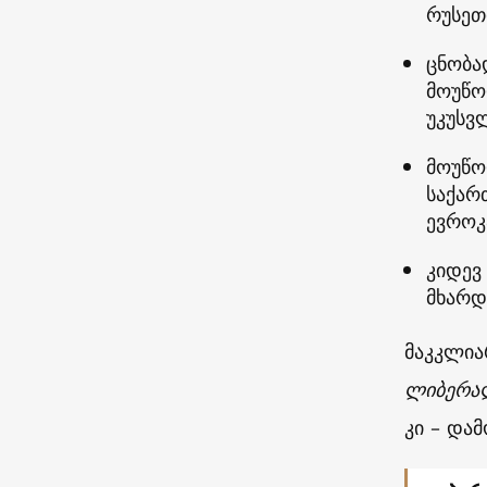
რუსეთ
ცნობა
მოუწო
უკუსვ
მოუწო
საქარ
ევროკ
კიდევ
მხარდ
მაკკლია
ლიბერა
კი – და