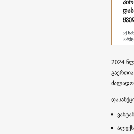
პირ
დას
ყვე
აქ ნა
სანქც
2024 წლ
გაერთია
ძალადობ
დასანქც
ვახტა
ალექს