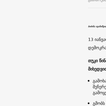
ბიძინა ივანიშვ
13 იანვ
დემოკრა
თუკი წი
მიხედვი
გამოხ
შეჩერ
გამოყ
გმობს