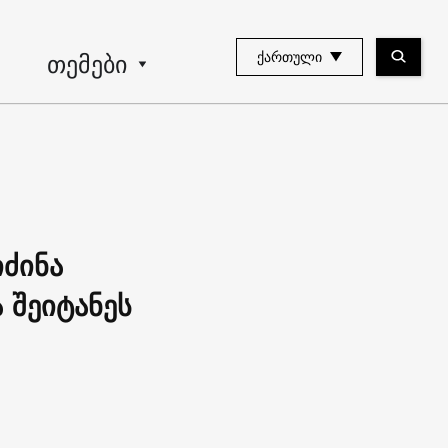
თემები
ᲥᲐᲠᲗᲣᲚᲘ
ძინა
 შეიტანეს