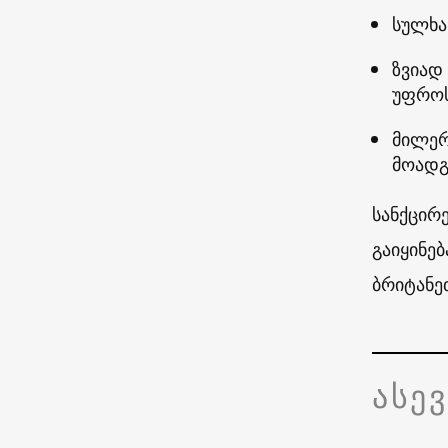
სულხა
ზვიად
უფრო
მილერ
მოად
სანქცირ
გაიყინებ
ბრიტანე
ასე