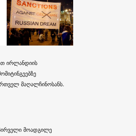
ეთ ირლანდიის
მომიტინგეებზე
რთველ მაღალჩინოსანს.
ს პირველი მოადგილე