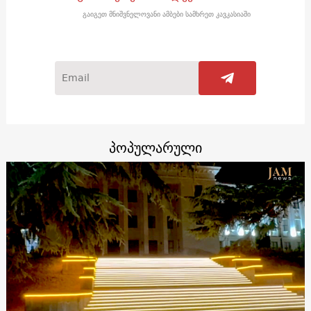
გაიგეთ მნიშვნელოვანი ამბები სამხრეთ კავკასიაში
პოპულარული