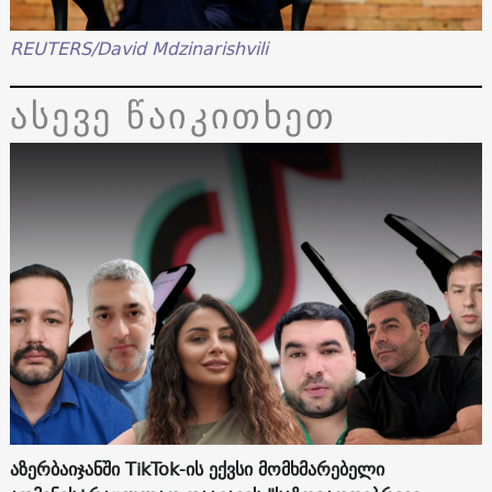
REUTERS/David Mdzinarishvili
ასევე წაიკითხეთ
აზერბაიჯანში TikTok-ის ექვსი მომხმარებელი