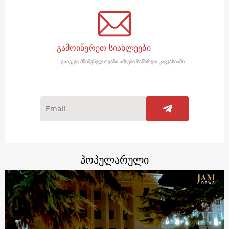
გამოიწერეთ სიახლეები
გაიგეთ მნიშვნელოვანი ამბები სამხრეთ კავკასიაში
პოპულარული