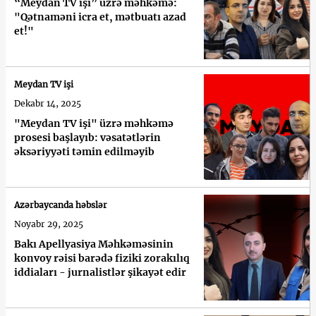
“Meydan TV işi” üzrə məhkəmə:
"Qətnaməni icra et, mətbuatı azad
et!"
Meydan TV işi
Dekabr 14, 2025
"Meydan TV işi" üzrə məhkəmə
prosesi başlayıb: vəsatətlərin
əksəriyyəti təmin edilməyib
Azərbaycanda həbslər
Noyabr 29, 2025
Bakı Apellyasiya Məhkəməsinin
konvoy rəisi barədə fiziki zorakılıq
iddiaları - jurnalistlər şikayət edir