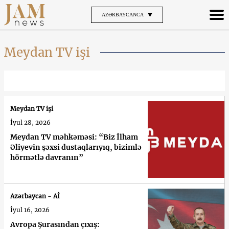
AZƏRBAYCANCA
Meydan TV işi
Meydan TV işi
İyul 28, 2026
Meydan TV məhkəməsi: “Biz İlham
Əliyevin şəxsi dustaqlarıyıq, bizimlə
hörmətlə davranın”
Azərbaycan - Aİ
İyul 16, 2026
Avropa Şurasından çıxış: