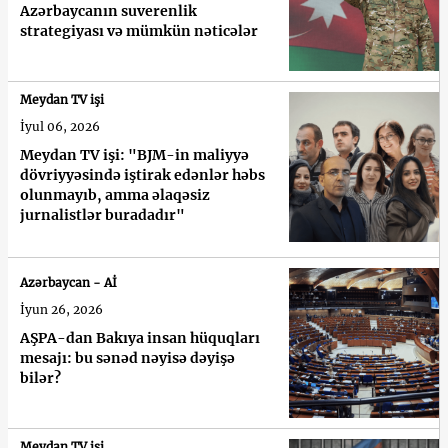
Azərbaycanın suverenlik
strategiyası və mümkün nəticələr
Meydan TV işi
İyul 06, 2026
Meydan TV işi: "BJM-in maliyyə
dövriyyəsində iştirak edənlər həbs
olunmayıb, amma əlaqəsiz
jurnalistlər buradadır"
Azərbaycan - Aİ
İyun 26, 2026
AŞPA-dan Bakıya insan hüquqları
mesajı: bu sənəd nəyisə dəyişə
bilər?
Meydan TV işi