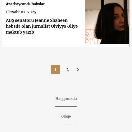
Azərbaycanda həbslər
Oktyabr 02, 2025
ABŞ senatoru Jeanne Shaheen
həbsdə olan jurnalist Ülviyyə Əliyə
məktub yazıb
1
2
Haqqımızda
Əlaqə