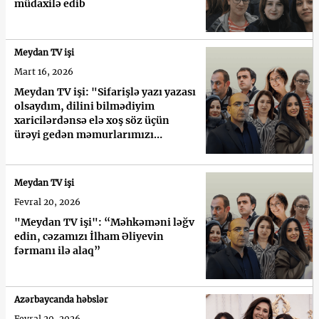
müdaxilə edib
Meydan TV işi
Mart 16, 2026
Meydan TV işi: "Sifarişlə yazı yazası
olsaydım, dilini bilmədiyim
xaricilərdənsə elə xoş söz üçün
ürəyi gedən məmurlarımızı
seçərdim"
Meydan TV işi
Fevral 20, 2026
"Meydan TV işi": “Məhkəməni ləğv
edin, cəzamızı İlham Əliyevin
fərmanı ilə alaq”
Azərbaycanda həbslər
Fevral 20, 2026