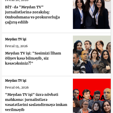
BİT-də "Meydan TV"
jurnalistlərinə zorakılıq:
Ombudsmana və prokurorluğa
çağırış edilib
Meydan TV işi
Fevral 13, 2026
Meydan TV işi: "Səsimizi İlham
Əliyev kəsə bilməyib, siz
kəsəcəksiniz?!"
Meydan TV işi
Fevral 06, 2026
"Meydan TV işi" üzrə növbəti
məhkəmə: jurnalistlərə
vəsatətlərini səsləndirməyə imkan
verilməyib