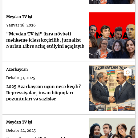
Meydan TV işi
Yanvar 16, 2026
"Meydan TV işi" üzrə növbəti
məhkəmə iclası keçirilib, jurnalist
Nurlan Libre aclıq etdiyini açıqlayıb
Azərbaycan
Dekabr 31, 2025
2025 Azərbaycan üçün necə keçdi?
Repressiyalar, insan hüquqları
pozuntuları və sazişlər
Meydan TV işi
Dekabr 22, 2025