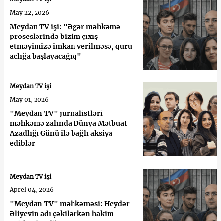
May 22, 2026
Meydan TV işi: "Əgər məhkəmə
proseslərində bizim çıxış
etməyimizə imkan verilməsə, quru
aclığa başlayacağıq"
Meydan TV işi
May 01, 2026
"Meydan TV" jurnalistləri
məhkəmə zalında Dünya Mətbuat
Azadlığı Günü ilə bağlı aksiya
ediblər
Meydan TV işi
Aprel 04, 2026
"Meydan TV" məhkəməsi: Heydər
Əliyevin adı çəkilərkən hakim