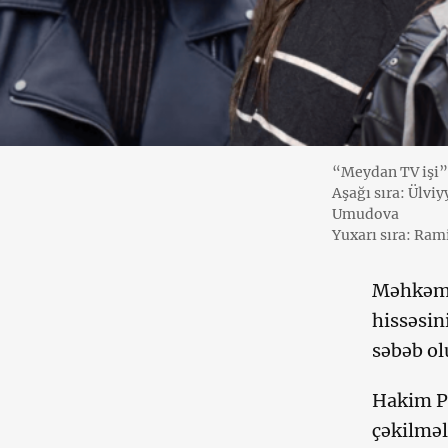
“Meydan TV işi” 
Aşağı sıra: Ülvi
Umudova
Yuxarı sıra: Ram
Məhkəmə 
hissəsin
səbəb ol
Hakim Pe
çəkilməl