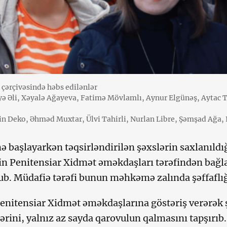
çərçivəsində həbs edilənlər
yyə Əli, Xəyalə Ağayeva, Fatimə Mövlamlı, Aynur Elgünəş, Aytac 
in Deko, Əhməd Muxtar, Ülvi Tahirli, Nurlan Libre, Şəmşad Ağa, 
başlayarkən təqsirləndirilən şəxslərin saxlanıldığ
in Penitensiar Xidmət əməkdaşları tərəfindən bağla
ub. Müdafiə tərəfi bunun məhkəmə zalında şəffaflı
nitensiar Xidmət əməkdaşlarına göstəriş verərək 
ərini, yalnız az sayda qarovulun qalmasını tapşırıb