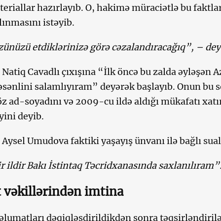
eriallar hazırlayıb. O, hakimə müraciətlə bu faktlar
lınmasını istəyib.
zünüzü etdiklərinizə görə cəzalandıracağıq”, – deyə
t Natiq Cavadlı çıxışına “İlk öncə bu zalda əyləşən 
sənlini salamlıyıram” deyərək başlayıb. Onun bu söz
öz ad-soyadını və 2009-cu ildə aldığı mükafatı xat
yini deyib.
t Aysel Umudova faktiki yaşayış ünvanı ilə bağlı sua
ir ildir Bakı İstintaq Təcridxanasında saxlanılıram”
 vəkillərindən imtina
lumatları dəqiqləşdirildikdən sonra təqsirləndiril