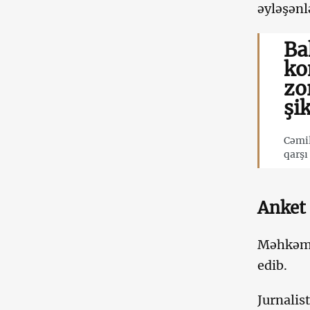
əyləşənlə
Ba
ko
zo
şi
Cəmi
qarşı 
Anket 
Məhkəmə 
edib.
Jurnalis