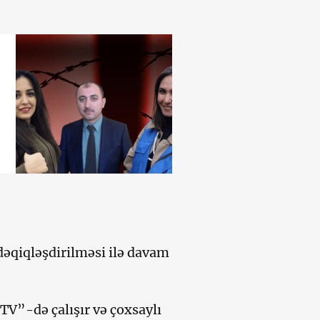
əqiqləşdirilməsi ilə davam
 TV”-də çalışır və çoxsaylı