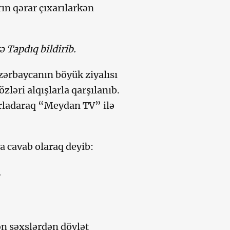
ın qərar çıxarılarkən
 Tapdıq bildirib.
Azərbaycanın böyük ziyalısı
ləri alqışlarla qarşılanıb.
ırladaraq “Meydan TV” ilə
la cavab olaraq deyib:
.
ən şəxslərdən dövlət