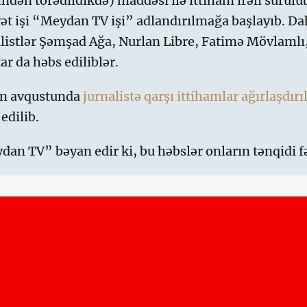
indən törədildikdə) maddəsi ilə ittiham irəli sürülü
ət işi “Meydan TV işi” adlandırılmağa başlayıb. Dah
listlər Şəmşad Ağa, Nurlan Libre, Fatimə Mövlamlı
r da həbs ediliblər.
lin avqustunda
jurnalistə qarşı ittihamlar ağırlaşdırı
 edilib.
an TV” bəyan edir ki, bu həbslər onların tənqidi fə