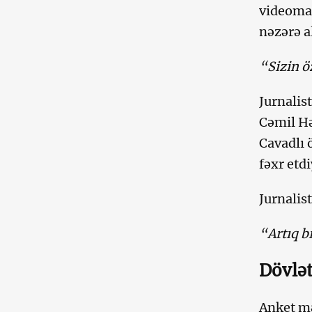
videomat
nəzərə a
“Sizin ö
Jurnalis
Cəmil Hə
Cavadlı 
fəxr etdi
Jurnalis
“Artıq b
Dövlət
Anket mə