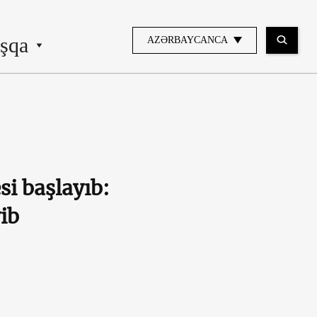
şqa
AZƏRBAYCANCA
i başlayıb:
ib