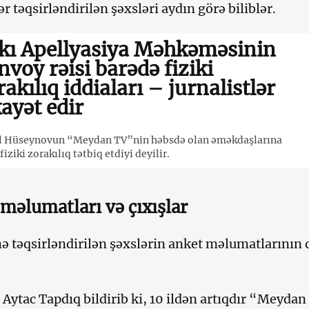
r təqsirləndirilən şəxsləri aydın görə biliblər.
kı Apellyasiya Məhkəməsinin
nvoy rəisi barədə fiziki
rakılıq iddiaları – jurnalistlər
kayət edir
l Hüseynovun “Meydan TV”nin həbsdə olan əməkdaşlarına
fiziki zorakılıq tətbiq etdiyi deyilir.
məlumatları və çıxışlar
təqsirləndirilən şəxslərin anket məlumatlarının d
t Aytac Tapdıq bildirib ki, 10 ildən artıqdır “Meydan