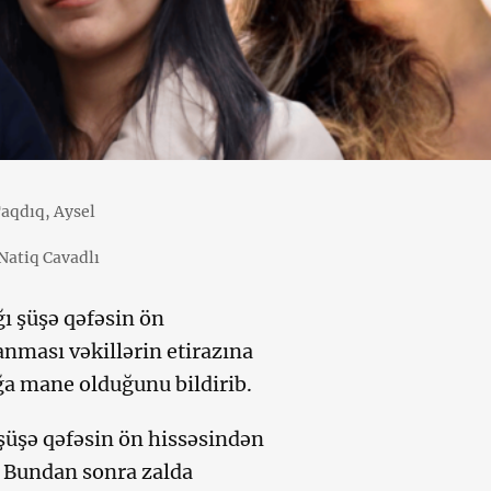
Taqdıq, Aysel
Natiq Cavadlı
ı şüşə qəfəsin ön
nması vəkillərin etirazına
ğa mane olduğunu bildirib.
şüşə qəfəsin ön hissəsindən
. Bundan sonra zalda