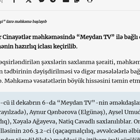
şi” üzrə məhkəmə başlayıb
r Cinayətlər məhkəməsində “Meydan TV” ilə bağlı c
in hazırlıq iclası keçirilib.
təqsirləndirilən şəxslərin saxlanma şəraiti, məhkəm
 tədbirinin dəyişdirilməsi və digər məsələlərlə bağl
ıb. Məhkəmə vəsatətlərin böyük hissəsini təmin etm
-cü il dekabrın 6-da “Meydan TV”-nin əməkdaşla
rayılzadə), Aynur Qənbərova (Elgünəş), Aysel Umu
ıq), Xəyalə Ağayeva, Natiq Cavadlı saxlanılıblar. O
ləsinin 206.3.2-ci (qaçaqmalçılıq, əvvəlcədən əlbir