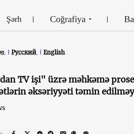
Coğrafiya
Ba
Şərh
ლი
Русский
English
an TV işi" üzrə məhkəmə proses
ətlərin əksəriyyəti təmin edilməy
ws
aq