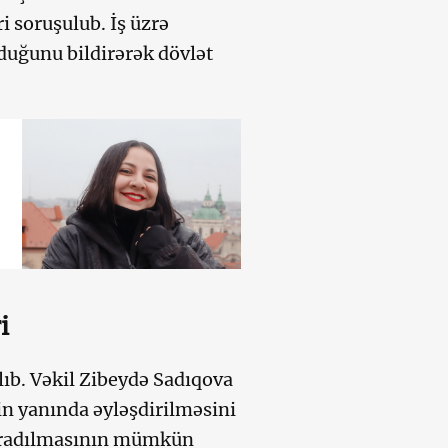
 soruşulub. İş üzrə
lduğunu bildirərək dövlət
i
ılıb. Vəkil Zibeydə Sadıqova
rin yanında əyləşdirilməsini
yaradılmasının mümkün