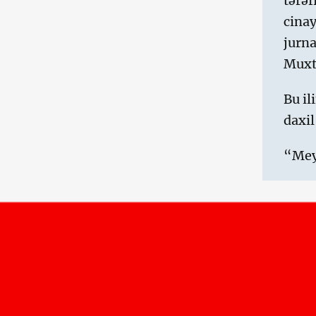
tərəf
cinay
jurna
Muxta
Bu i
daxil
“Meyd