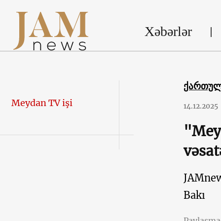
Xəbərlər
ქართუ
Meydan TV işi
14.12.2025
"Meyd
vəsat
JAMne
Bakı
Paylaşm