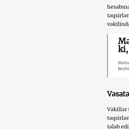
hesabına
təqsirlə
vəkilind
Mə
ki
Mətnd
keçir
Vəsatə
Vəkillər 
təqsirlə
tələb ed