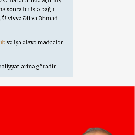
b və barələrində açılmış
a sonra bu işlə bağlı
, Ülviyyə Əli və Əhməd
lıb
və işə əlavə maddələr
aliyyətlərinə görədir.