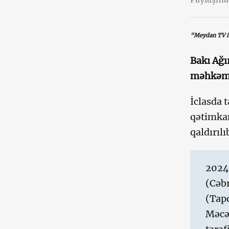
“Meydan TV i
Bakı Ağı
məhkəmən
İclasda 
qətimkan
qaldırıl
2024
(Cəb
(Tapd
Məcəl