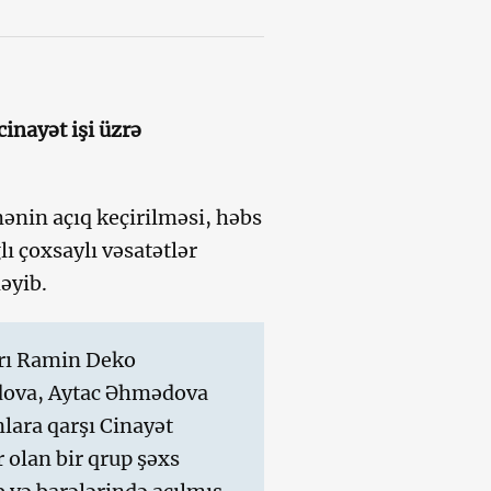
inayət işi üzrə
ənin açıq keçirilməsi, həbs
ı çoxsaylı vəsatətlər
əyib.
rı Ramin Deko
dova, Aytac Əhmədova
nlara qarşı Cinayət
 olan bir qrup şəxs