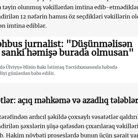
 təyin olunmuş vəkillərdən imtina edib-etmədikləri
ndirilən 12 nəfərin hamısı öz seçdikləri vəkillərin o
ən imtina ediblər.
hbus jurnalist: "Düşünməlisən
, sanki həmişə burada olmusan"
ə Ülviyyə Əlinin Bakı İstintaq Təcridxanasında həbsdə
diyi günlərdən bəhs edilir.
tlər: açıq məhkəmə və azadlıq tələblər
tərəfindən ardıcıl şəkildə çoxsaylı vəsatətlər qaldır
ndirilən şəxslərin şüşə qəfəsdən çıxarılaraq vəkillə
ib. Hakim növbəti proseslərdə bunun üçün şərait 