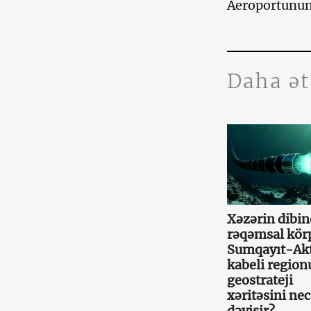
Aeroportunun 
Daha ə
Xəzərin dibin
rəqəmsal kör
Sumqayıt-Ak
kabeli region
geostrateji
xəritəsini ne
dəyişir?