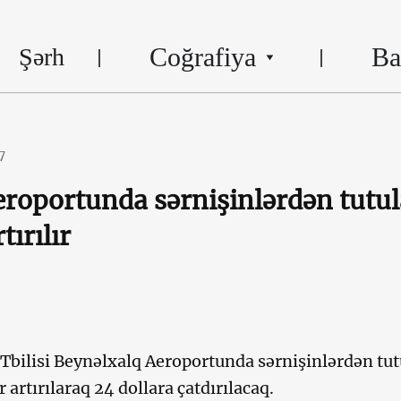
Coğrafiya
Ba
Şərh
7
Aeroportunda sərnişinlərdən tutu
ırılır
Tbilisi Beynəlxalq Aeroportunda sərnişinlərdən tu
 artırılaraq 24 dollara çatdırılacaq.