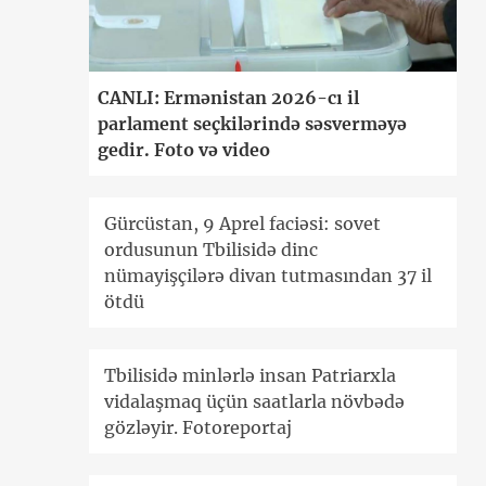
CANLI: Ermənistan 2026-cı il
parlament seçkilərində səsverməyə
gedir. Foto və video
Gürcüstan, 9 Aprel faciəsi: sovet
ordusunun Tbilisidə dinc
nümayişçilərə divan tutmasından 37 il
ötdü
Tbilisidə minlərlə insan Patriarxla
vidalaşmaq üçün saatlarla növbədə
gözləyir. Fotoreportaj