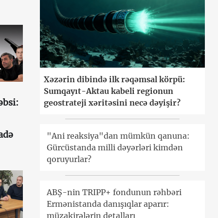
Xəzərin dibində ilk rəqəmsal körpü:
Sumqayıt-Aktau kabeli regionun
əbsi:
geostrateji xəritəsini necə dəyişir?
fadə
"Ani reaksiya"dan mümkün qanuna:
Gürcüstanda milli dəyərləri kimdən
qoruyurlar?
ABŞ-nin TRIPP+ fondunun rəhbəri
Ermənistanda danışıqlar aparır:
müzakirələrin detalları