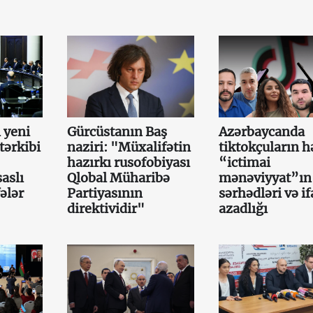
 yeni
Gürcüstanın Baş
Azərbaycanda
tərkibi
naziri: "Müxalifətin
tiktokçuların h
hazırkı rusofobiyası
“ictimai
aslı
Qlobal Müharibə
mənəviyyat”ın
ələr
Partiyasının
sərhədləri və i
direktividir"
azadlığı