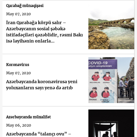
Qarabağ münaqişəsi
May 07, 2020
İran Qarabağa körpü salır –
Azərbaycanın sosial şəbəkə
istifadəçiləri qəzəblidir, rəsmi Bakı
isə layihənin onlarla
razılaşdırıldığını bildirir
Koronavirus
May 07, 2020
Azərbaycanda koronavirusa yeni
yoluxanların sayı yenə də artıb
Azərbaycanda müxalifət
May 06, 2020
Azərbaycanda “talançı ovu” –