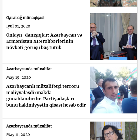
Qarabağ münaqişəsi
İyul 01, 2020
Onlayn-danışıqlar: Azərbaycan və
Ermənistan XİN rəhbərlərinin
növbəti görüşü baş tutub
Azərbaycanda müxalifət
May 19, 2020
Azərbaycanlı müxalifətçi terroru
maliyyələşdirməkdə
günahlandırılır. Partiyadaşları
bunu hakimiyyətin qisası hesab edir
Azərbaycanda müxalifət
May 11, 2020