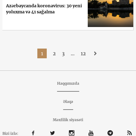
Azərbaycanda koronavirus: 30 yeni
yoluxma və 41 sağalma
1
2
3
…
12
Haqqımızda
Əlaqə
Məxfilik siyasəti
Bizi izlə: