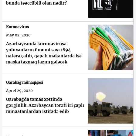
bunda təəccüblü olan nədir?
Koronavirus
May 02, 2020
Azərbaycanda koronavirusa
yoluxanların ümumi sayı 1894
nəfərə çatıb, qapalı məkanlarda isə
maska taxmaq lazım gələcək
Qarabağ münaqişəsi
Aprel 29, 2020
Qarabağda təmas xəttində
gərginlik. Azərbaycan tərəfi iri çaplı
minaatanlardan istifadə edib