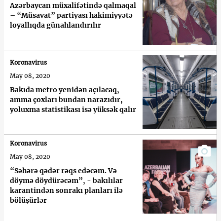
Azərbaycan müxalifətində qalmaqal
– “Müsavat” partiyası hakimiyyətə
loyallıqda günahlandırılır
Koronavirus
May 08, 2020
Bakıda metro yenidən açılacaq,
amma çoxları bundan narazıdır,
yoluxma statistikası isə yüksək qalır
Koronavirus
May 08, 2020
“Səhərə qədər rəqs edəcəm. Və
döymə döydürəcəm”, - bakılılar
karantindən sonrakı planları ilə
bölüşürlər