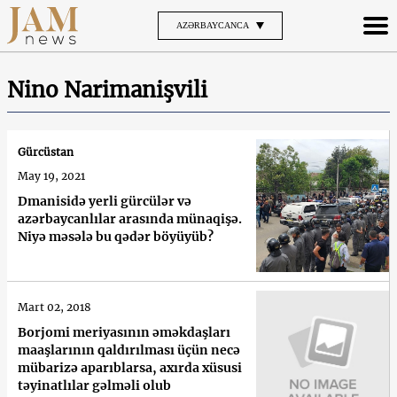
AZƏRBAYCANCA
Nino Narimanişvili
Gürcüstan
May 19, 2021
Dmanisidə yerli gürcülər və
azərbaycanlılar arasında münaqişə.
Niyə məsələ bu qədər böyüyüb?
Mart 02, 2018
Borjomi meriyasının əməkdaşları
maaşlarının qaldırılması üçün necə
mübarizə aparıblarsa, axırda xüsusi
təyinatlılar gəlməli olub