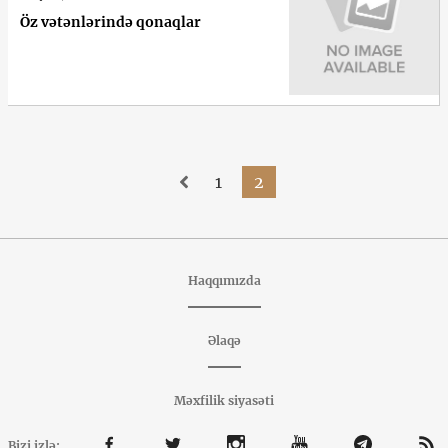
Öz vətənlərində qonaqlar
1
2
Haqqımızda
Əlaqə
Məxfilik siyasəti
Bizi izlə: