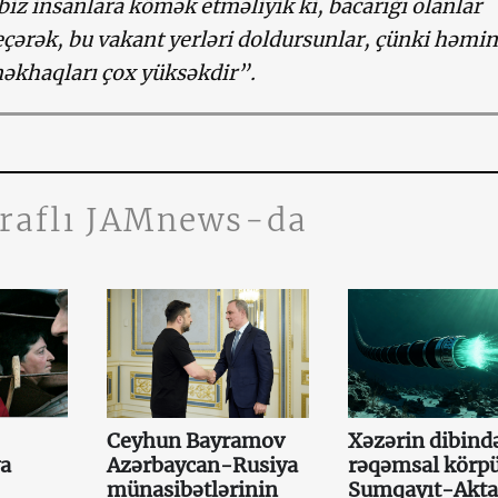
 biz insanlara kömək etməliyik ki, bacarığı olanlar
eçərək, bu vakant yerləri doldursunlar, çünki həmin
əkhaqları çox yüksəkdir”.
traflı JAMnews-da
Ceyhun Bayramov
Xəzərin dibində
ya
Azərbaycan-Rusiya
rəqəmsal körpü
münasibətlərinin
Sumqayıt-Akt