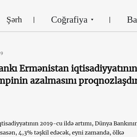
Coğrafiya
Ba
Şərh
19
nkı Ermənistan iqtisadiyyatını
mpinin azalmasını proqnozlaşdır
tisadiyyatının 2019-cu ildə artımı, Dünya Bankını
asən, 4,3% təşkil edəcək, eyni zamanda, ölkə