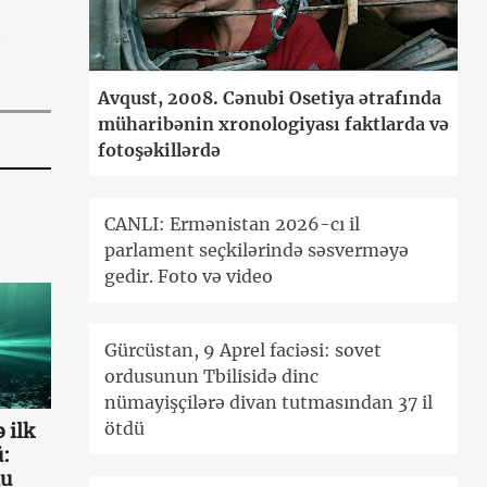
Avqust, 2008. Cənubi Osetiya ətrafında
müharibənin xronologiyası faktlarda və
fotoşəkillərdə
CANLI: Ermənistan 2026-cı il
parlament seçkilərində səsverməyə
gedir. Foto və video
Gürcüstan, 9 Aprel faciəsi: sovet
ordusunun Tbilisidə dinc
nümayişçilərə divan tutmasından 37 il
ötdü
 ilk
:
au