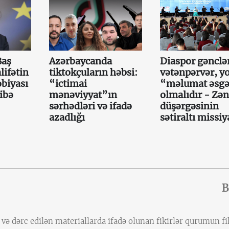
Baş
Azərbaycanda
Diaspor gənclə
lifətin
tiktokçuların həbsi:
vətənpərvər, y
obiyası
“ictimai
“məlumat əsgə
ibə
mənəviyyat”ın
olmalıdır - Zən
sərhədləri və ifadə
düşərgəsinin
azadlığı
sətiraltı missiy
B
ə dərc edilən materiallarda ifadə olunan fikirlər qurumun fik