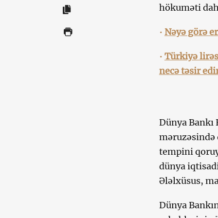
hökuməti daha
•
Nəyə görə er
•
Türkiyə lirə
necə təsir edi
Dünya Bankı E
məruzəsində q
tempini qoruy
dünya iqtisad
Ələlxüsus, ma
Dünya Bankını