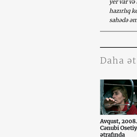
yer var və
hazırlıq k
sahədə əm
Daha ə
Avqust, 2008.
Cənubi Oseti
ətrafında