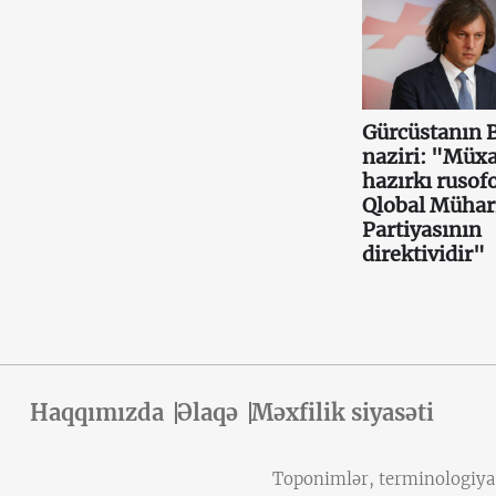
Gürcüstanın 
naziri: "Müxa
hazırkı rusof
Qlobal Mühar
Partiyasının
direktividir"
Haqqımızda
Əlaqə
Məxfilik siyasəti
Toponimlər, terminologiya v