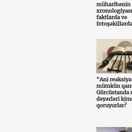
müharibənin
xronologiyas
faktlarda və
fotoşəkillərd
"Ani reaksiy
mümkün qan
Gürcüstanda m
dəyərləri ki
qoruyurlar?