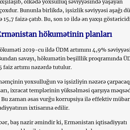
yaxşılaşıb, ölkədə yoxsulluq səviyyəsində yaşayan
çoxdur. Bununla birlikdə, işsizlik səviyyəsi aşağı d
ə 15,7 faizə çatıb. Bu, son 10 ildə ən yaxşı göstəricidi
Ermənistan hökumətinin planları
ökuməti 2019-cu ildə ÜDM artımını 4,9% səviyyəs
 Bundan savayı, hökumətin beşilllik proqramında 
 5 faiz artımı nəzərdə tutulur.
 həmçinin yoxsulluğun və işsizliyin nəzərə çarpacaq
sarı, ixracat templərinin yüksəlməsi qarşıya məqsə
 Bu zaman əsas vurğu korrupsiya ilə effektiv mübar
adiyyatının ixtisarına edilir.
ər, baş nazir əmindir ki, Ermənistan iqtisadiyyatı