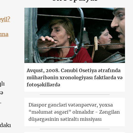
yil?
rına
Avqust, 2008. Cənubi Osetiya ətrafında
müharibənin xronologiyası faktlarda və
lı
fotoşəkillərdə
və
.
Diaspor gəncləri vətənpərvər, yoxsa
“məlumat əsgəri” olmalıdır - Zəngilan
düşərgəsinin sətiraltı missiyası
ıdakı