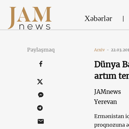
Xəbərlər
Paylaşmaq
Arxiv
-
22.03.20
Dünya Ba
artım te
JAMnews
Yerevan
Ermənistan iq
proqnozuna əs