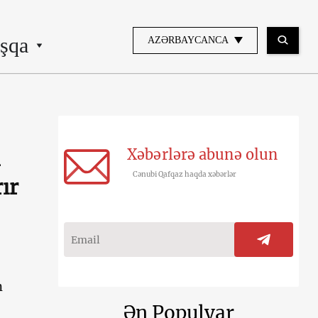
şqa
AZƏRBAYCANCA
Xəbərlərə abunə olun
n
Cənubi Qafqaz haqda xəbərlər
ır
n
Ən Populyar