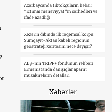
Azərbaycanda tiktokçuların həbsi:
“ictimai mənəviyyat”ın sərhədləri və
ifadə azadlığı
a
Xəzərin dibində ilk rəqəmsal körpü:
Sumqayıt-Aktau kabeli regionun
geostrateji xəritəsini necə dəyişir?
ş
ABŞ-nin TRIPP+ fondunun rəhbəri
Ermənistanda danışıqlar aparır:
müzakirələrin detalları
ət
Xəbərlər