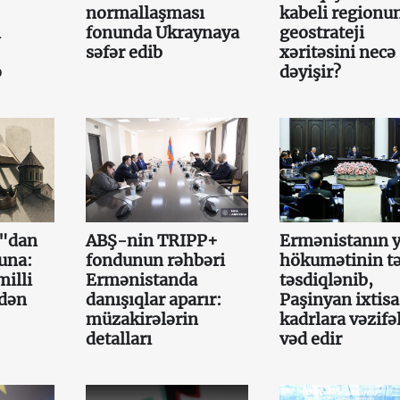
normallaşması
kabeli regionu
ı
fonunda Ukraynaya
geostrateji
səfər edib
xəritəsini necə
ə
dəyişir?
a"dan
ABŞ-nin TRIPP+
Ermənistanın y
una:
fondunun rəhbəri
hökumətinin tə
illi
Ermənistanda
təsdiqlənib,
mdən
danışıqlar aparır:
Paşinyan ixtisa
müzakirələrin
kadrlara vəzifə
detalları
vəd edir