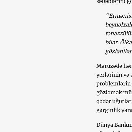
səbəblərini gö
“Ermənista
beynəlxalq
tənəzzülü
bilər. Ölk
gözlənilən
Məruzədə həmç
yerlərinin və
problemlərin 
gözləmək müm
qədər uğurlara
gərginlik yara
Dünya Bankını