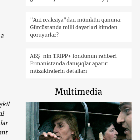
"Ani reaksiya"dan mümkün qanuna:
Gürcüstanda milli dəyərləri kimdən
qoruyurlar?
na
ABŞ-nin TRIPP+ fondunun rəhbəri
ə
Ermənistanda danışıqlar aparır:
müzakirələrin detalları
Multimedia
şkil
ni
lar
ant