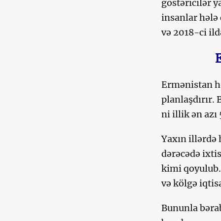
göstəricilər 
insanlar hələ 
və 2018-ci ild
Ermənistan h
planlaşdırır.
ni illik ən azı
Yaxın illərdə
dərəcədə ixti
kimi qoyulub.
və kölgə iqtis
Bununla bərab