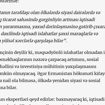
stərirlər:
nın tərəfdaşı olan ölkələrdə siyasi dairələrdə və
 ticarət sahəsində gərginliyin artması iqtisadi
n yaranmasına, yaxud dərinləşməsinə gətirib çıxar
ə daxilində iqtisadi islahatlar şəxsi maraqlarla və
 yülsəl xərclərlə qarşılaşa bilər”.
inin deyilir ki, məqsədyönlü islahatlar olmadan i
 əməkhaqlarının nəzərə çarpacaq artımını, sosial
həllini və investisiya mühitinin yaxşılaşmasını
kün olmayacaq. Əgər Ermənistan hökuməti kifay
 nail ola bilməsə, ölkədə yenidən siyasi və sosial
na bilər.
n ekspertləri qeyd edirlər: baxmayaraq ki, iqtisadi