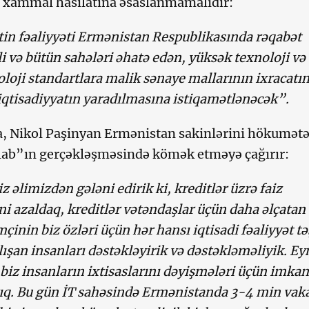
 xammal hasilatına əsaslanmamalıdır:
n fəaliyyəti Ermənistan Respublikasında rəqabət
li və bütün sahələri əhatə edən, yüksək texnoloji və
loji standartlara malik sənaye mallarının ixracatı
qtisadiyyatın yaradılmasına istiqamətlənəcək”.
, Nikol Paşinyan Ermənistan sakinlərini hökumət
ilab”ın gerçəkləşməsində kömək etməyə çağırır:
z əlimizdən gələni edirik ki, kreditlər üzrə faiz
ni azaldaq, kreditlər vətəndaşlar üçün daha əlçatan
çinin biz özləri üçün hər hansı iqtisadi fəaliyyət tə
ışan insanları dəstəkləyirik və dəstəkləməliyik. Ey
iz insanların ixtisaslarını dəyişmələri üçün imkan
ıq. Bu gün İT sahəsində Ermənistanda 3-4 min vak