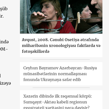
üşüb
r.
Avqust, 2008. Cənubi Osetiya ətrafında
ində
müharibənin xronologiyası faktlarda və
ÜDM-
fotoşəkillərdə
Ceyhun Bayramov Azərbaycan-Rusiya
münasibətlərinin normallaşması
d
fonunda Ukraynaya səfər edib
izəyə
Xəzərin dibində ilk rəqəmsal körpü:
Sumqayıt-Aktau kabeli regionun
geostrateji xəritəsini necə dəyişir?