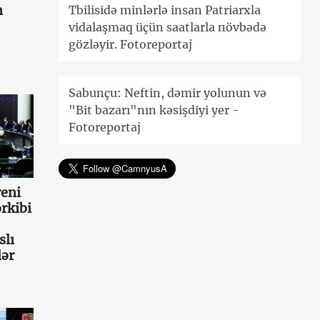
n
Tbilisidə minlərlə insan Patriarxla
vidalaşmaq üçün saatlarla növbədə
gözləyir. Fotoreportaj
Sabunçu: Neftin, dəmir yolunun və
"Bit bazarı"nın kəsişdiyi yer -
Fotoreportaj
eni
rkibi
slı
lər