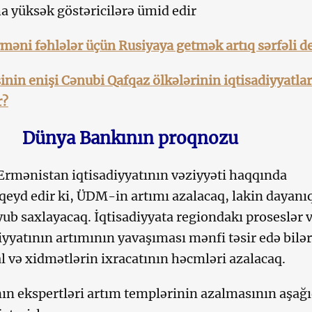
 yüksək göstəricilərə ümid edir
məni fəhlələr üçün Rusiyaya getmək artıq sərfəli de
sinin enişi Cənubi Qafqaz ölkələrinin iqtisadiyyatla
r?
Dünya Bankının proqnozu
rmənistan iqtisadiyyatının vəziyyəti haqqında
eyd edir ki, ÜDM-in artımı azalacaq, lakin dayanıq
ub saxlayacaq. İqtisadiyyata regiondakı proseslər 
iyyatının artımının yavaşıması mənfi təsir edə bilər
l və xidmətlərin ixracatının həcmləri azalacaq.
n ekspertləri artım templərinin azalmasının aşağ