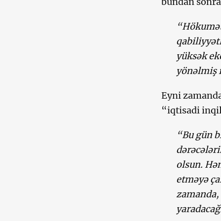
bundan sonra
“Hökuməti
qabiliyyət
yüksək eko
yönəlmiş i
Eyni zamanda
“iqtisadi inq
“Bu gün bi
dərəcələri
olsun. Həm
etməyə çal
zamanda, b
yaradacağ