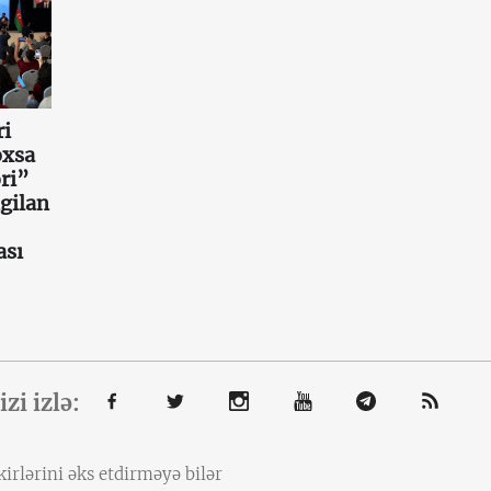
ri
oxsa
ri”
gilan
ası
izi izlə:
irlərini əks etdirməyə bilər