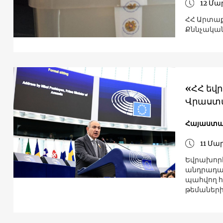
12 Մա
ՀՀ Արտաք
Քննչական 
«ՀՀ եվ
Վրաստա
Հայաստ
11 Մա
Եվրախորհ
անդրադար
պահվող հա
թեմաների