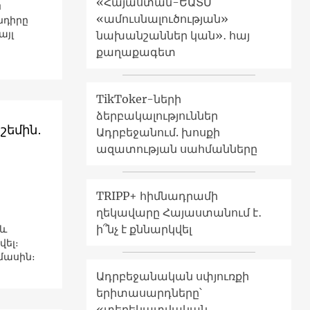
«Հայաստան-ԵԱՏՄ
ն
«ամուսնալուծության»
նդիրը
այլ
նախանշաններ կան»․ հայ
քաղաքագետ
TikToker-ների
ձերբակալություններ
շեմին․
Ադրբեջանում. խոսքի
ազատության սահմանները
TRIPP+ հիմնադրամի
ղեկավարը Հայաստանում է․
ի՞նչ է քննարկվել
 և
ել։
մասին։
Ադրբեջանական սփյուռքի
երիտասարդները՝
«տեղեկատվական