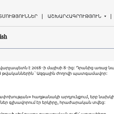
ՏՄՈՒԹՅՈՒՆՆԵՐ
ԱՇԽԱՐՀԱԳՐՈՒԹՅՈՒՆ
ish
 ՀՀ վարչապետն է 2018-ի մայիսի 8-ից: Դրանից առաջ ն
18 թվականներին ՝ Ազգային ժողովի պատգամավոր:
փոխության» հաղթանակի արդյունքում, երբ նախկ
եր գլխավորում էր երկիրը, հրաժարական տվեց: