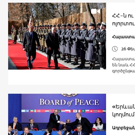
ՀՀ-ն ո
ոլորտու
Հայաստ
26 Փե
Հայաստան
են նաև Հ
գործընթա
«Երևան
կողմու
Ադրբեջա