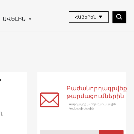
ՀԱՅԵՐԵՆ
ԱՎԵԼԻՆ
ա
Բաժանորդագրվեք
թարմացումներին
Կարդացեք լուրեր Հարավային
Կովկասի մասին
ին