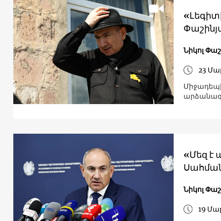
«Լեգիտ
Փաշինյ
Նիկոլ Փա
23 Մա
Միջադեպի
արձանագր
«Մեզ է 
Սահման
Նիկոլ Փա
19 Մա