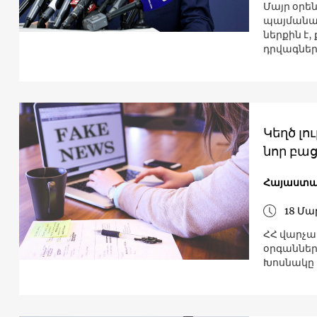
Մայր օրե
պայմանագ
ներքին է,
դրվագներ
Կեղծ լո
նոր բա
Հայաստ
18 Մա
ՀՀ վարչա
օրգաններ
Խոսնակը 