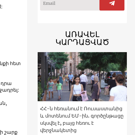
:
ԱՌԱՎԵԼ
ԿԱՐԴԱՑՎԱԾ
նքի հետ
 դրա
ադրել:
ան,
ՀՀ-ն հեռանում է Ռուսաստանից
և մոտենում ԵՄ-ին. գործընթացը
սկսվել է, բայց հեռու է
վերջնակետից
ի շարք