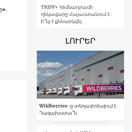
TRIPP+ հիմնադրամի
»․
ղեկավարը Հայաստանում է․
ի՞նչ է քննարկվել
ԼՈՒՐԵՐ
Wildberries-ը տեղափոխվում է
Ղազախստա՞ն