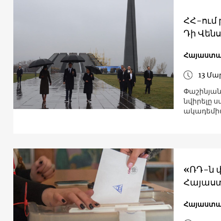
ՀՀ-ում
Դի Վենս
Հայաստ
13 Մա
Փաշինյան
նվիրելը 
ակադեմի
«ՌԴ-ն 
Հայաստ
Հայաստ