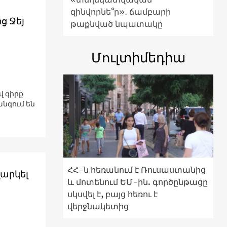
զինվորնե՞ր»․ ճամբարի
ց Ջեյ
թաքնված նպատակը
Մուլտիմեդիա
 գիրք
նգում են
ՀՀ-ն հեռանում է Ռուսաստանից
ղարկել
և մոտենում ԵՄ-ին. գործընթացը
սկսվել է, բայց հեռու է
վերջնակետից