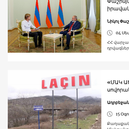
Փաշինյ
իրավակ
Նիկոլ Փա
04 Սե
ՀՀ վարչա
դրվագնե
«ՄԱԿ Ա
սովորա
Ադրբեջա
15 Օգ
Քաղաքակա