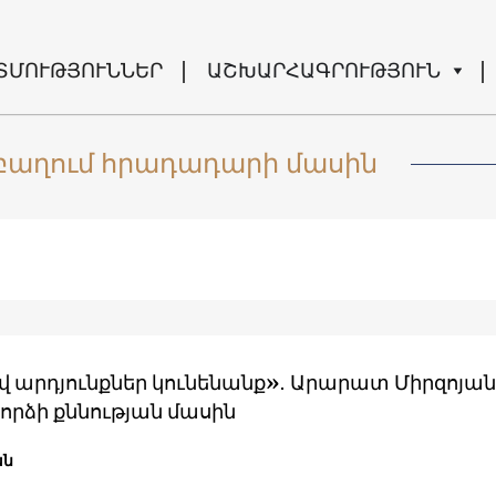
ՏՄՈՒԹՅՈՒՆՆԵՐ
ԱՇԽԱՐՀԱԳՐՈՒԹՅՈՒՆ
բաղում հրադադարի մասին
վ արդյունքներ կունենանք»․ Արարատ Միրզոյան
րձի քննության մասին
ան