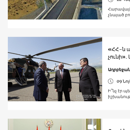
Հարավայի
չնայած բ
«ՀՀ-ն ա
չունի»․
Ադրբեջա
09 Նո
Ի՞նչ էր պ
իշխանութ