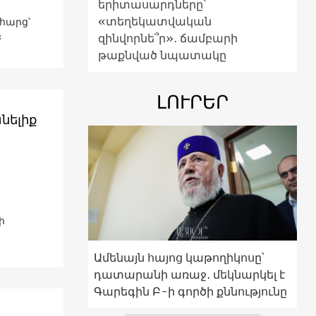
երիտասարդները՝
«տեղեկատվական
հարց՝
։
զինվորնե՞ր»․ ճամբարի
թաքնված նպատակը
ԼՈՒՐԵՐ
նելիք
ի
Ամենայն հայոց կաթողիկոսը՝
դատարանի առաջ․ մեկնարկել է
Գարեգին Բ-ի գործի քննությունը