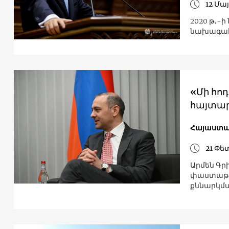
12 Մայ
2020 թ․-ի
նախագահ
«Մի հո
հայտար
Հայաստ
21 Փե
Արմեն Գրի
փաստաթղթ
քննարկմա