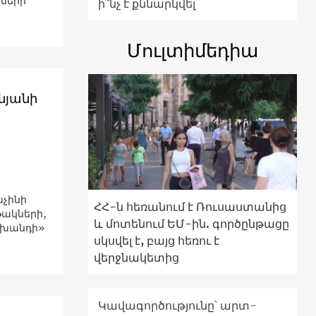
քների
ի՞նչ է քննարկվել
Մուլտիմեդիա
նյանի
աչինի
ՀՀ-ն հեռանում է Ռուսաստանից
ակների,
և մոտենում ԵՄ-ին. գործընթացը
 խանդի»
սկսվել է, բայց հեռու է
վերջնակետից
Կավագործությունը՝ արտ-