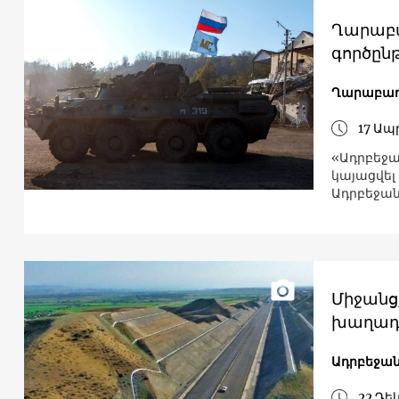
Ղարաբա
գործընթ
Ղարաբա
17 Ապր
«Ադրբեջա
կայացվել 
Ադրբեջա
Միջանց
խաղադրո
Ադրբեջա
22 Դե