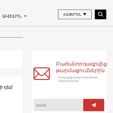
ՀԱՅԵՐԵՆ
ԱՎԵԼԻՆ
Բաժանորդագրվեք
թարմացումներին
Կարդացեք լուրեր Հարավային
Կովկասի մասին
ի դեմ