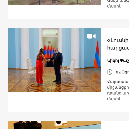
Անվտանգո
մասին
«Լուսն
հարցազ
Նիկոլ Փա
02 Օգ
Հայաստան
միջանցք
դրանց ար
մասին։