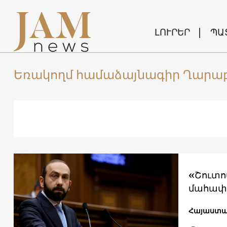
ԼՈՒՐԵՐ
ՊԱ
Եռակողմ համաձայնագիր Ղարա
«Շուտո
մահափո
Հայաստ