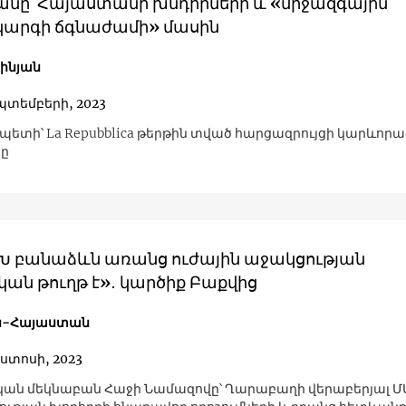
անը՝ Հայաստանի խնդիրների և «միջազգային
արգի ճգնաժամի» մասին
շինյան
պտեմբերի, 2023
պետի՝ La Repubblica թերթին տված հարցազրույցի կարևորա
րը
Խ բանաձևն առանց ուժային աջակցության
կան թուղթ է»․ կարծիք Բաքվից
ն-Հայաստան
ոստոսի, 2023
ն մեկնաբան Հաջի Նամազովը՝ Ղարաբաղի վերաբերյալ Մ