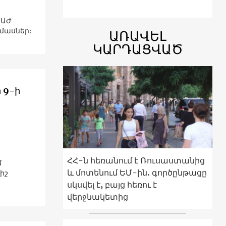
 ԱԺ
մասներ։
ԱՌԱՎԵԼ
ԿԱՐԴԱՑՎԱԾ
 9-ի
ՀՀ-ն հեռանում է Ռուսաստանից
մ
և մոտենում ԵՄ-ին. գործընթացը
իշ
սկսվել է, բայց հեռու է
վերջնակետից