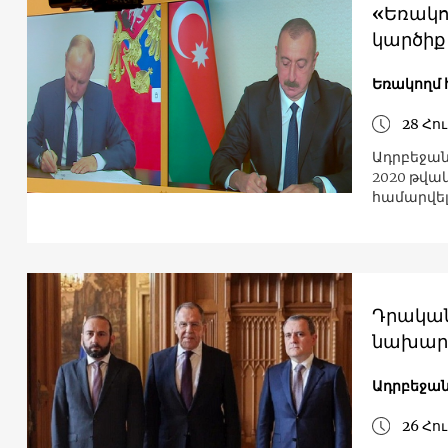
«Եռակո
կարծիք
Եռակողմ
28 Հու
Ադրբեջան
2020 թվա
համարվել
Դրական
նախարա
Ադրբեջա
26 Հու