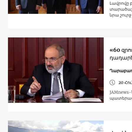
Լավրովը բ
տարածաշր
նրա շուր
«60 զր
դադարե
Ղարաբաղ
20 Հու
JAMnews-
պատերազմ