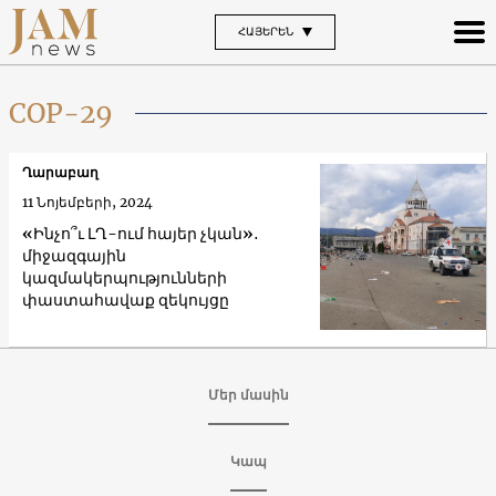
ՀԱՅԵՐԵՆ
COP-29
Ղարաբաղ
11 Նոյեմբերի, 2024
«Ինչո՞ւ ԼՂ-ում հայեր չկան»․
միջազգային
կազմակերպությունների
փաստահավաք զեկույցը
Մեր մասին
Կապ