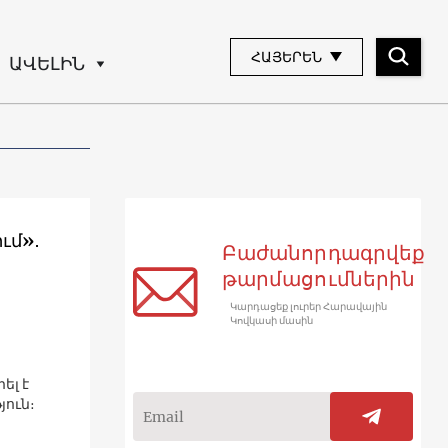
ՀԱՅԵՐԵՆ
ԱՎԵԼԻՆ
ւմ»․
Բաժանորդագրվեք
թարմացումներին
Կարդացեք լուրեր Հարավային
Կովկասի մասին
ել է
ուն։