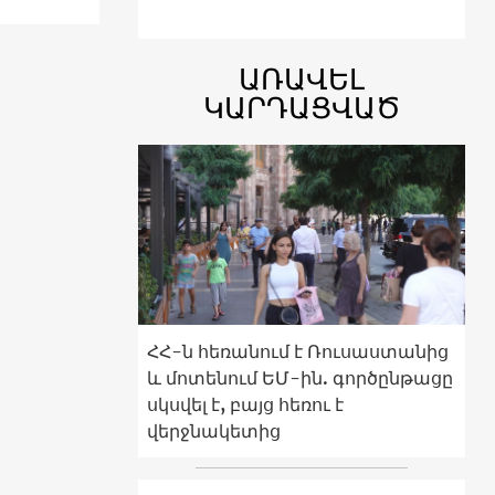
ԱՌԱՎԵԼ
ԿԱՐԴԱՑՎԱԾ
ՀՀ-ն հեռանում է Ռուսաստանից
և մոտենում ԵՄ-ին. գործընթացը
սկսվել է, բայց հեռու է
վերջնակետից