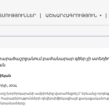
ՏՄՈՒԹՅՈՒՆՆԵՐ
ԱՇԽԱՐՀԱԳՐՈՒԹՅՈՒՆ
տարածաշրջանում բաժանարար գծեր չի ստեղծո
ան
շինյան
րիլի, 2024
ը խորհրդարանի ամբիոնից վստահեցրել է՝ Երևանը որդեգր
հարաբերությունների դիվերսիֆիկացիայի քաղաքականությ
մանրամասները։