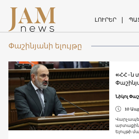
ԼՈՒՐԵՐ
ՊԱ
Փաշինյանի ելույթը
«ՀՀ-ն 
Փաշինյ
Նիկոլ Փա
10 Ապ
Վարչապետ
արտաքին 
Ելույթի 