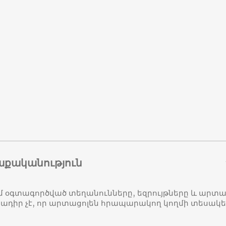
աքականություն
մ օգտագործված տեղանունները, եզրույթները և ար
դիր չէ, որ արտացոլեն հրապարակող կողմի տեսակ