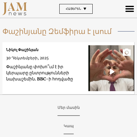
ՀԱՅԵՐԵՆ
Փաշինյանը Զեմֆիրա է լսում
Նիկոլ Փաշինյան
30 Դեկտեմբերի, 2025
Փաշինյանը փոխո՞ւմ է իր
կերպարը ընտրությունների
նախաշեմին. BBC-ի հոդվածը
Մեր մասին
Կապ