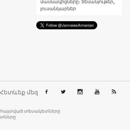
մասնակիցները։ Տեսանյութեր,
լուսանկարներ
Հետևեք մեզ
տահայտված տեսակետները
ետները