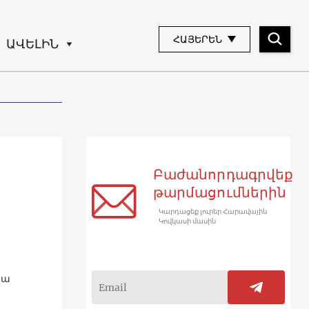
ՀԱՅԵՐԵՆ
ԱՎԵԼԻՆ
Բաժանորդագրվեք
թարմացումներին
Կարդացեք լուրեր Հարավային
Կովկասի մասին
յա