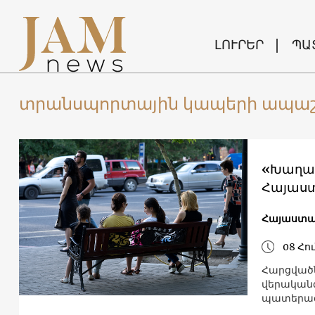
ԼՈՒՐԵՐ
ՊԱ
տրանսպորտային կապերի ապա
«Խաղաղո
Հայաստ
Հայաստ
08 Հու
Հարցվածն
վերականգն
պատերազ