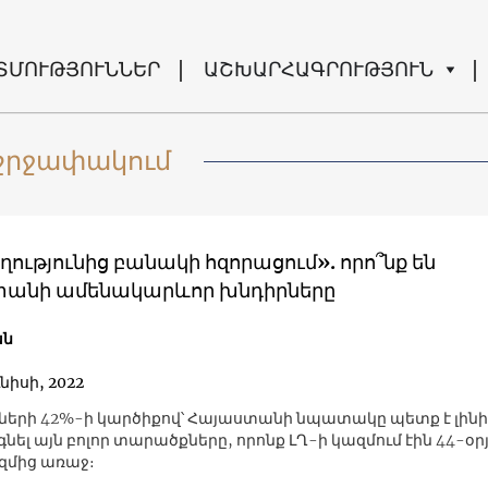
ՏՄՈՒԹՅՈՒՆՆԵՐ
ԱՇԽԱՐՀԱԳՐՈՒԹՅՈՒՆ
շրջափակում
ւթյունից բանակի հզորացում». որո՞նք են
անի ամենակարևոր խնդիրները
ան
նիսի, 2022
երի 42%-ի կարծիքով՝ Հայաստանի նպատակը պետք է լինի
ել այն բոլոր տարածքները, որոնք ԼՂ-ի կազմում էին 44-օր
մից առաջ։