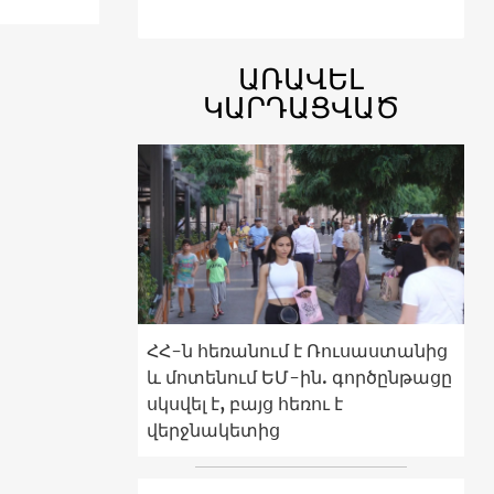
ԱՌԱՎԵԼ
ԿԱՐԴԱՑՎԱԾ
ՀՀ-ն հեռանում է Ռուսաստանից
և մոտենում ԵՄ-ին. գործընթացը
սկսվել է, բայց հեռու է
վերջնակետից