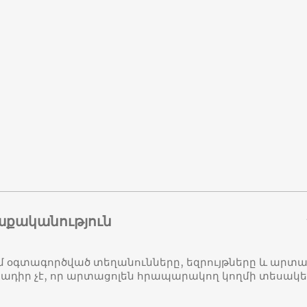
աքականություն
մ օգտագործված տեղանունները, եզրույթները և ար
դիր չէ, որ արտացոլեն հրապարակող կողմի տեսակ