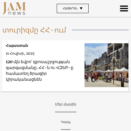
ՀԱՅԵՐԵՆ
տուրիզմը ՀՀ-ում
Հայաստան
11 Հուլիսի, 2025
120 մլն եվրո՝ զբոսաշրջության
զարգացմանը. ՀՀ-ն ու ՎԶԵԲ-ը
համատեղ ծրագիր
կիրականացնեն
Մեր մասին
Կապ