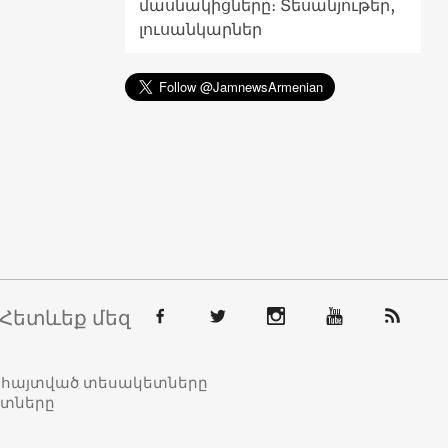
մասնակիցները։ Տեսանյութեր,
լուսանկարներ
Հետևեք մեզ
տահայտված տեսակետները
ետները