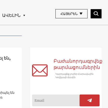
ՀԱՅԵՐԵՆ
ԱՎԵԼԻՆ
 են,
Բաժանորդագրվեք
թարմացումներին
Կարդացեք լուրեր Հարավային
Կովկասի մասին
իպել են
եռ