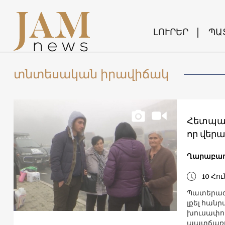
ԼՈՒՐԵՐ
ՊԱ
տնտեսական իրավիճակ
Հետպատ
որ վեր
Ղարաբա
10 Հու
Պատերազմ
լքել հան
խուսափու
պատճառ