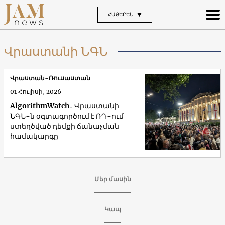
ՀԱՅԵՐԵՆ
Վրաստանի ՆԳՆ
Վրաստան-Ռուսաստան
01 Հուլիսի, 2026
AlgorithmWatch․ Վրաստանի
ՆԳՆ-ն օգտագործում է ՌԴ-ում
ստեղծված դեմքի ճանաչման
համակարգը
Մեր մասին
Կապ