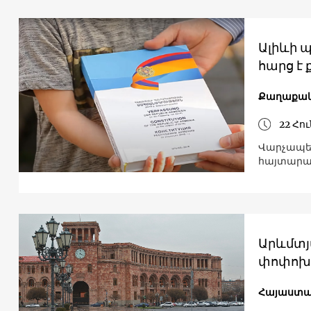
Ալիևի 
հարց է 
Քաղաքակ
22 Հո
Վարչապե
հայտարար
Արևմտյ
փոփոխո
Հայաստա