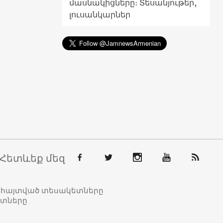
մասնակիցները։ Տեսանյութեր,
լուսանկարներ
Հետևեք մեզ
տահայտված տեսակետները
ետները