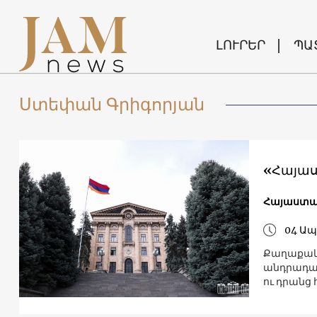
ԼՈՒՐԵՐ
ՊԱ
Ստեփան Գրիգորյան
«Հայաստ
Հայաստ
04 Ապ
Քաղաքակա
անդրադար
ու դրանց