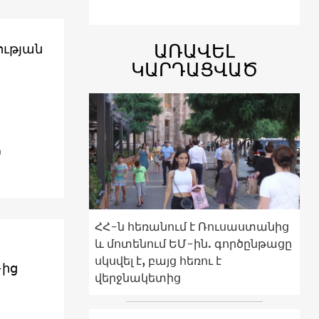
ԱՌԱՎԵԼ
ության
ԿԱՐԴԱՑՎԱԾ
ի
ՀՀ-ն հեռանում է Ռուսաստանից
և մոտենում ԵՄ-ին. գործընթացը
սկսվել է, բայց հեռու է
-ից
վերջնակետից