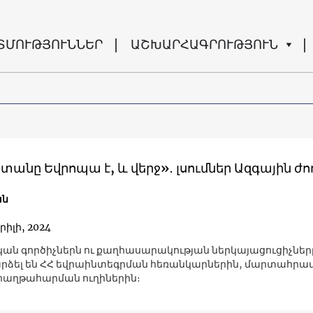
ՏՄՈՒԹՅՈՒՆՆԵՐ
ԱՇԽԱՐՀԱԳՐՈՒԹՅՈՒՆ
անը Եվրոպա է, և վերջ»․ լսումներ Ազգային ժո
ան
րիլի, 2024
ն գործիչներն ու քաղհասարակության ներկայացուցիչներ
ձել են ՀՀ եվրաինտեգրման հեռանկարներին, մարտահրա
 հաղթահարման ուղիներին։