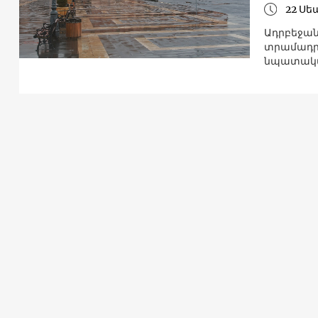
22 Սե
Ադրբեջան
տրամադրե
նպատակա