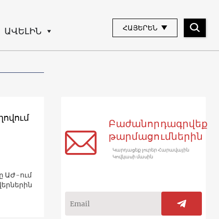
ՀԱՅԵՐԵՆ
ԱՎԵԼԻՆ
ղովում
Բաժանորդագրվեք
թարմացումներին
Կարդացեք լուրեր Հարավային
Կովկասի մասին
ը ԱԺ-ում
վերներին