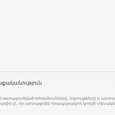
աքականություն
մ օգտագործված տեղանունները, եզրույթները և ար
դիր չէ, որ արտացոլեն հրապարակող կողմի տեսակ