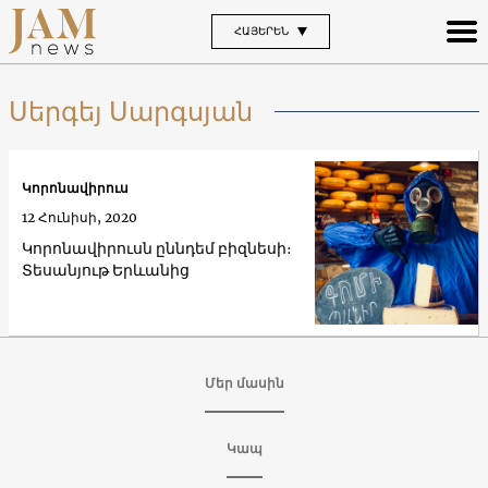
ՀԱՅԵՐԵՆ
Սերգեյ Սարգսյան
Կորոնավիրուս
12 Հունիսի, 2020
Կորոնավիրուսն ըննդեմ բիզնեսի։
Տեսանյութ Երևանից
Մեր մասին
Կապ