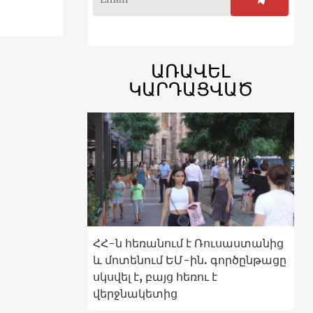
ԱՌԱՎԵԼ
ԿԱՐԴԱՑՎԱԾ
ՀՀ-ն հեռանում է Ռուսաստանից
և մոտենում ԵՄ-ին. գործընթացը
սկսվել է, բայց հեռու է
վերջնակետից