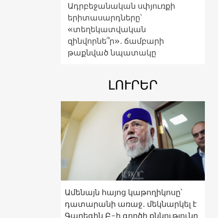
Ադրբեջանական սփյուռքի
երիտասարդները՝
«տեղեկատվական
զինվորնե՞ր»․ ճամբարի
թաքնված նպատակը
ԼՈՒՐԵՐ
Ամենայն հայոց կաթողիկոսը՝
դատարանի առաջ․ մեկնարկել է
Գարեգին Բ-ի գործի քննությունը