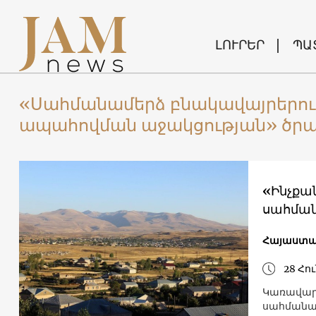
ԼՈՒՐԵՐ
ՊԱ
«Սահմանամերձ բնակավայրերու
ապահովման աջակցության» ծր
«Ինչքան
սահման
Հայաստ
28 Հու
Կառավարո
սահմանամ