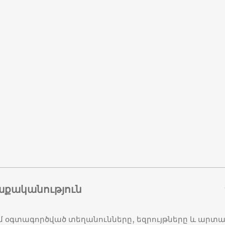
աքականություն
մ օգտագործված տեղանունները, եզրույթները և ար