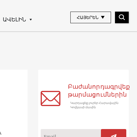
ՀԱՅԵՐԵՆ
ԱՎԵԼԻՆ
Բաժանորդագրվեք
թարմացումներին
Կարդացեք լուրեր Հարավային
Կովկասի մասին
և