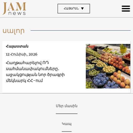
ՀԱՅԵՐԵՆ
սալոր
Հայաստան
12 Հունիսի, 2026
Հաղթահարելով ՌԴ
սահմանափակումները․
աջակցության նոր ծրագրի
մեկնարկ ՀՀ-ում
Մեր մասին
Կապ