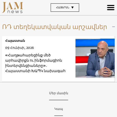
ՀԱՅԵՐԵՆ
ՌԴ տեղեկատվական արշավներ
Հայաստան
09 Հունիսի, 2026
«Հաղթահարեցինք մեծ
արհավիրքն ու ինֆորմացիոն
ինտերվենցիաները»․
Հայաստանի ԽԱՊԿ նախագահ
Մեր մասին
Կապ