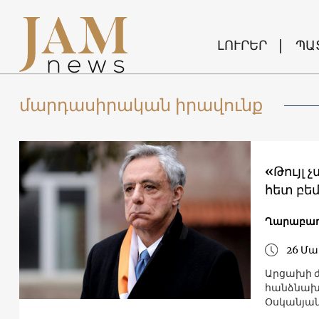
ԼՈՒՐԵՐ
ՊԱ
մարդասիրական իրավունք
«Թույլ
հետ բեմ
Ղարաբա
26 Մա
Արցախի ժ
հանձնախո
Օսկանյան