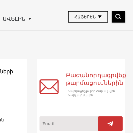
ՀԱՅԵՐԵՆ
ԱՎԵԼԻՆ
ների
Բաժանորդագրվեք
թարմացումներին
Կարդացեք լուրեր Հարավային
Կովկասի մասին
ան