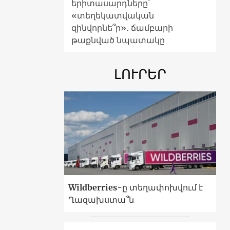
երիտասարդները՝
«տեղեկատվական
զինվորնե՞ր»․ ճամբարի
թաքնված նպատակը
ԼՈՒՐԵՐ
Wildberries-ը տեղափոխվում է
Ղազախստա՞ն