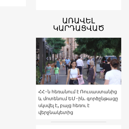
ԱՌԱՎԵԼ
ԿԱՐԴԱՑՎԱԾ
ՀՀ-ն հեռանում է Ռուսաստանից
և մոտենում ԵՄ-ին. գործընթացը
սկսվել է, բայց հեռու է
վերջնակետից