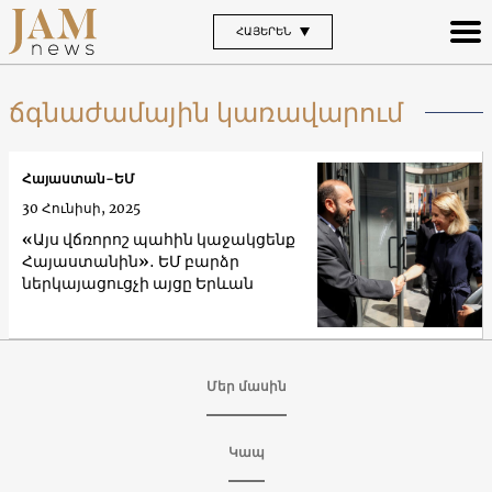
ՀԱՅԵՐԵՆ
ճգնաժամային կառավարում
Հայաստան-ԵՄ
30 Հունիսի, 2025
«Այս վճռորոշ պահին կաջակցենք
Հայաստանին»․ ԵՄ բարձր
ներկայացուցչի այցը Երևան
Մեր մասին
Կապ