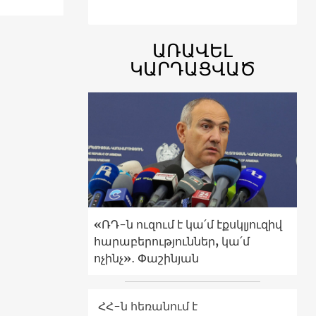
ԱՌԱՎԵԼ
ԿԱՐԴԱՑՎԱԾ
«ՌԴ-ն ուզում է կա՛մ էքսկլյուզիվ
հարաբերություններ, կա՛մ
ոչինչ»․ Փաշինյան
ՀՀ-ն հեռանում է