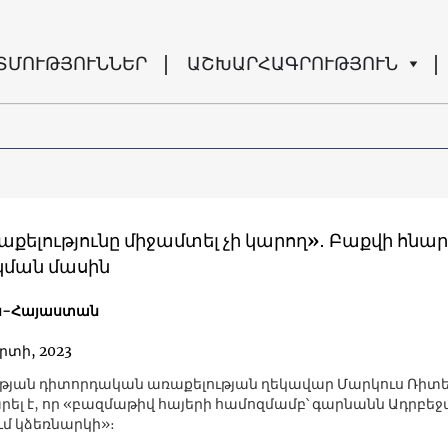
ՏՄՈՒԹՅՈՒՆՆԵՐ
ԱՇԽԱՐՀԱԳՐՈՒԹՅՈՒՆ
քելությունը միջամտել չի կարող»․ Բաքվի հնա
ման մասին
ն-Հայաստան
րտի, 2023
թյան դիտորդական առաքելության ղեկավար Մարկուս Ռիտ
ել է, որ «բազմաթիվ հայերի համոզմամբ՝ գարնանն Ադրբե
մ կձեռնարկի»։