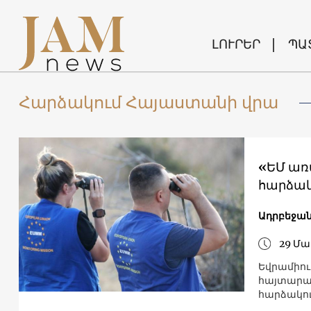
ԼՈՒՐԵՐ
ՊԱ
Հարձակում Հայաստանի վրա
«ԵՄ առա
հարձակ
Ադրբեջա
29 Մա
Եվրամիու
հայտարար
հարձակու