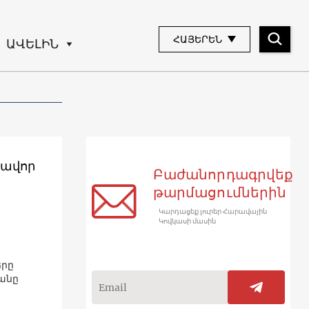
ՀԱՅԵՐԵՆ
ԱՎԵԼԻՆ
րավոր
Բաժանորդագրվեք
թարմացումներին
Կարդացեք լուրեր Հարավային
Կովկասի մասին
երը
ջանը