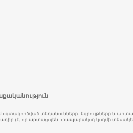
աքականություն
մ օգտագործված տեղանունները, եզրույթները և ար
դիր չէ, որ արտացոլեն հրապարակող կողմի տեսակ