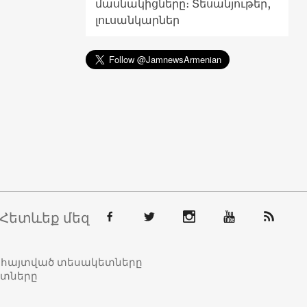
մասնակիցները։ Տեսանյութեր,
լուսանկարներ
Հետևեք մեզ
տահայտված տեսակետները
ետները