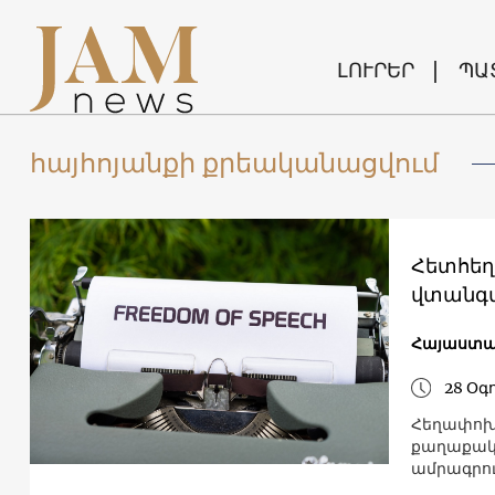
ԼՈՒՐԵՐ
ՊԱ
հայհոյանքի քրեականացվում
Հետհեղ
վտանգվա
Հայաստ
28 Օգ
Հեղափոխո
քաղաքակ
ամրագրու