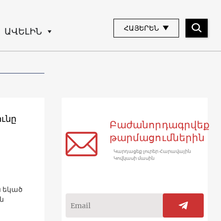
ՀԱՅԵՐԵՆ
ԱՎԵԼԻՆ
ւնը
Բաժանորդագրվեք
թարմացումներին
Կարդացեք լուրեր Հարավային
Կովկասի մասին
 եկած
ն