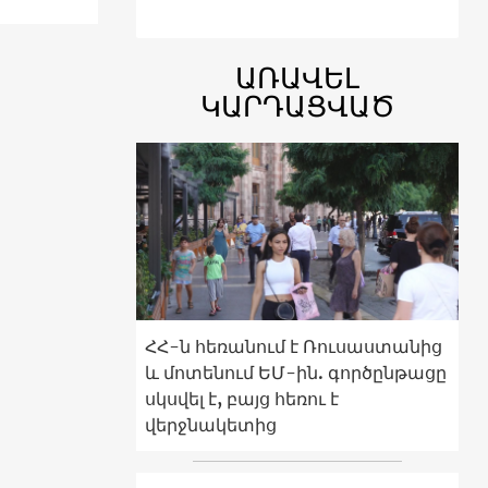
ԱՌԱՎԵԼ
ԿԱՐԴԱՑՎԱԾ
ՀՀ-ն հեռանում է Ռուսաստանից
և մոտենում ԵՄ-ին. գործընթացը
սկսվել է, բայց հեռու է
վերջնակետից