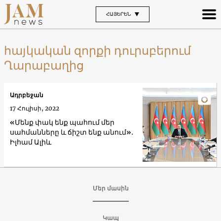
ՀԱՅԵՐԵՆ
հայկական զորքի դուրսբերում
Ղարաբաղից
Ադրբեջան
17 Հուլիսի, 2022
«Մենք փակ ենք պահում մեր
սահմանները և ճիշտ ենք անում»․
Իլհամ Ալիև
Մեր մասին
Կապ