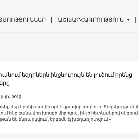
ՏՄՈՒԹՅՈՒՆՆԵՐ
ԱՇԽԱՐՀԱԳՐՈՒԹՅՈՒՆ
նում եզդիներն ինքնուրույն են լուծում իրենց
երը
իսի, 2019
նենք մեր կրոնի մասին որևէ գրավոր աղբյուր: Տեղեկությունն
ւմ ենք բանավոր խոսքի միջոցով, ինչի հետևանքով սկզբու
յան են ենթարկվում, երբեմն էլ խեղաթյուրվում»