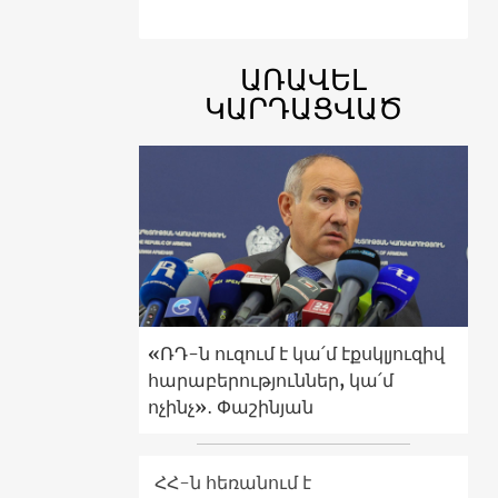
ԱՌԱՎԵԼ
ԿԱՐԴԱՑՎԱԾ
«ՌԴ-ն ուզում է կա՛մ էքսկլյուզիվ
հարաբերություններ, կա՛մ
ոչինչ»․ Փաշինյան
ՀՀ-ն հեռանում է