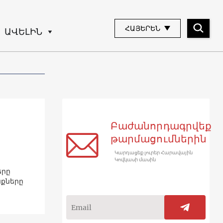
ՀԱՅԵՐԵՆ
ԱՎԵԼԻՆ
Բաժանորդագրվեք
թարմացումներին
Կարդացեք լուրեր Հարավային
Կովկասի մասին
երը
նքները