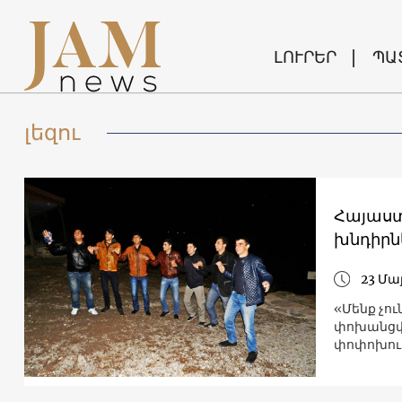
ԼՈՒՐԵՐ
ՊԱ
լեզու
Հայաստա
խնդիրն
23 Մայ
«Մենք չու
փոխանցվո
փոփոխութ