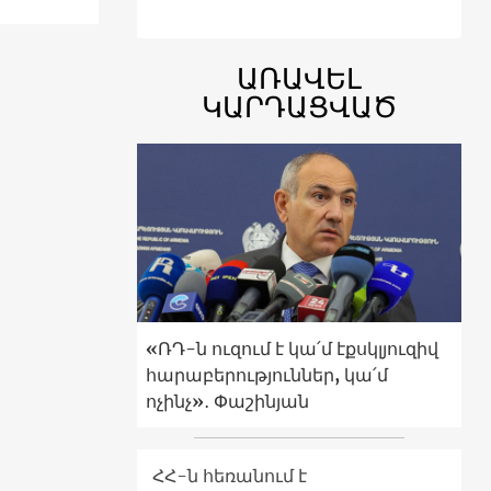
ԱՌԱՎԵԼ
ԿԱՐԴԱՑՎԱԾ
«ՌԴ-ն ուզում է կա՛մ էքսկլյուզիվ
հարաբերություններ, կա՛մ
ոչինչ»․ Փաշինյան
ՀՀ-ն հեռանում է