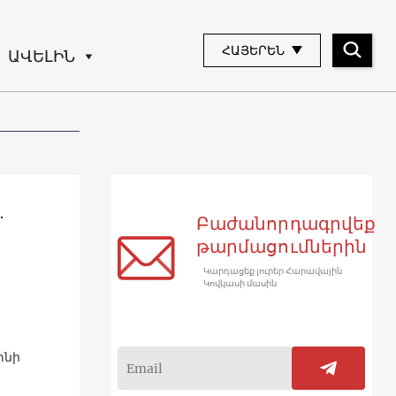
ՀԱՅԵՐԵՆ
ԱՎԵԼԻՆ
․
Բաժանորդագրվեք
թարմացումներին
Կարդացեք լուրեր Հարավային
Կովկասի մասին
տնի