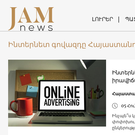
ԼՈՒՐԵՐ
ՊԱ
Ինտերնետ գովազդը Հայաստանո
Ինտերնե
իրավիճ
Հայաստ
05 Հու
Ինչպե՞ս կ
փոփոխութ
ընկերությ