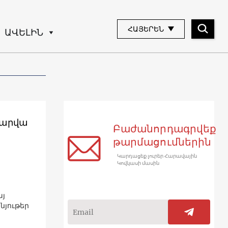
ՀԱՅԵՐԵՆ
ԱՎԵԼԻՆ
տարվա
Բաժանորդագրվեք
թարմացումներին
Կարդացեք լուրեր Հարավային
Կովկասի մասին
այ
նյութեր
։