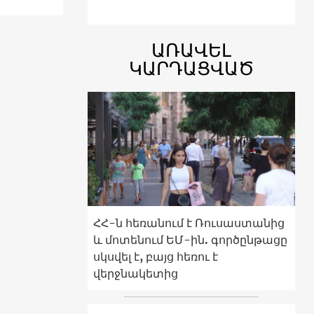
ԱՌԱՎԵԼ
ԿԱՐԴԱՑՎԱԾ
ՀՀ-ն հեռանում է Ռուսաստանից
և մոտենում ԵՄ-ին. գործընթացը
սկսվել է, բայց հեռու է
վերջնակետից