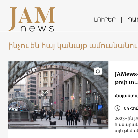
ԼՈՒՐԵՐ
ՊԱ
ինչու են հայ կանայք ամուսնան
JAMews
թոփ տա
Հայաստ
05 Հո
2023-ին J
հասարակո
այն թեման