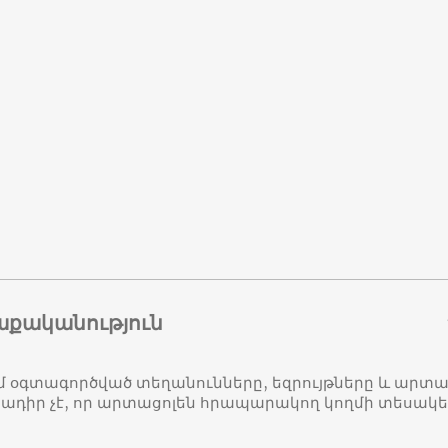
աքականություն
մ օգտագործված տեղանունները, եզրույթները և ար
դիր չէ, որ արտացոլեն հրապարակող կողմի տեսակ