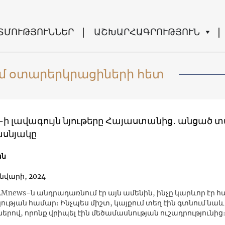
ՏՄՈՒԹՅՈՒՆՆԵՐ
ԱՇԽԱՐՀԱԳՐՈՒԹՅՈՒՆ
ում օտարերկրացիների հետ
-ի լավագույն նյութերը Հայաստանից․ անցած 
սնյակը
ան
ւնվարի, 2024
AMnews-ն անդրադառնում էր այն ​​ամենին, ինչը կարևոր էր հ
ւթյան համար։ Ինչպես միշտ, կայքում տեղ էին գտնում նաև 
երով, որոնք վրիպել էին մեծամասնության ուշադրությունից