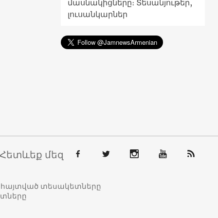
մասնակիցները։ Տեսանյութեր,
լուսանկարներ
Հետևեք մեզ
տահայտված տեսակետները
ետները