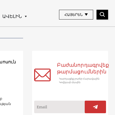
ՀԱՅԵՐԵՆ
ԱՎԵԼԻՆ
խոսուն
Բաժանորդագրվեք
թարմացումներին
Կարդացեք լուրեր Հարավային
Կովկասի մասին
րբ
ւթյան