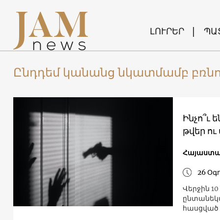
ԼՈՒՐԵՐ
ՊԱ
Ընդդեմ կանանց նկատմամբ բռնո
Ինչո՞ւ 
թվեր ո
Հայաստ
26 Օգ
Վերջին 1
ընտանեկա
հասցված 