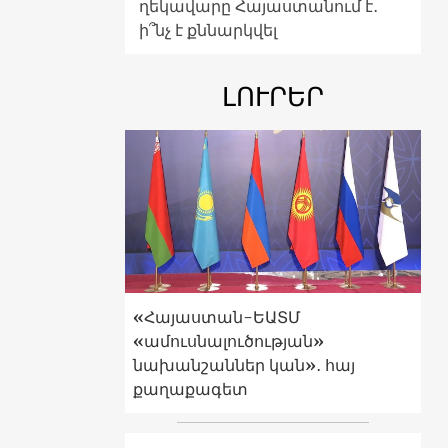
ղեկավարը Հայաստանում է․
ի՞նչ է քննարկվել
ԼՈՒՐԵՐ
«Հայաստան-ԵԱՏՄ
«ամուսնալուծության»
նախանշաններ կան»․ հայ
քաղաքագետ