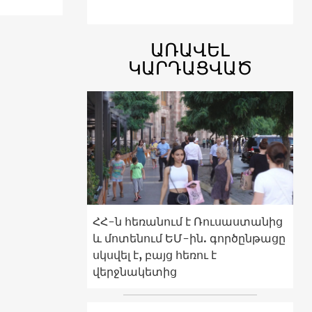
ԱՌԱՎԵԼ
ԿԱՐԴԱՑՎԱԾ
ՀՀ-ն հեռանում է Ռուսաստանից
և մոտենում ԵՄ-ին. գործընթացը
սկսվել է, բայց հեռու է
վերջնակետից