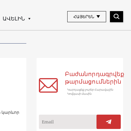
ՀԱՅԵՐԵՆ
ԱՎԵԼԻՆ
Բաժանորդագրվեք
թարմացումներին
Կարդացեք լուրեր Հարավային
Կովկասի մասին
ի կարևոր