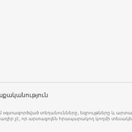
աքականություն
մ օգտագործված տեղանունները, եզրույթները և ար
դիր չէ, որ արտացոլեն հրապարակող կողմի տեսակ