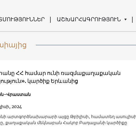
ՏՄՈՒԹՅՈՒՆՆԵՐ
ԱՇԽԱՐՀԱԳՐՈՒԹՅՈՒՆ
սիայից
անը ՀՀ համար ունի ռազմաքաղաքական
ություն». կարծիք Երևանից
ան-Վրաստան
լիսի, 2024
ի արտգործնախարարի այցը Թբիլիսի, համատեղ ասուլիս
ը, քաղաքական մեկնաբան Հակոբ Բադալյանի կարծիքը