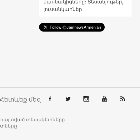
մասնակիցները։ Տեսանյութեր,
լուսանկարներ
Հետևեք մեզ
տահայտված տեսակետները
ետները