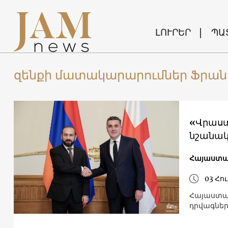
ԼՈՒՐԵՐ
ՊԱ
զենքի մատակարարումներ Ֆրան
«Վրաստ
նշանակ
Հայաստ
03 Հու
Հայաստան
դրվագներ