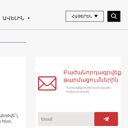
ՀԱՅԵՐԵՆ
ԱՎԵԼԻՆ
Բաժանորդագրվեք
թարմացումներին
Կարդացեք լուրեր Հարավային
Կովկասի մասին
կեղծվե՞լ
ի հետ,