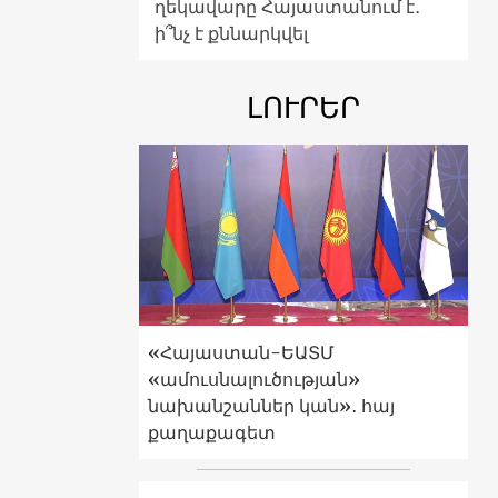
ղեկավարը Հայաստանում է․
ի՞նչ է քննարկվել
ԼՈՒՐԵՐ
«Հայաստան-ԵԱՏՄ
«ամուսնալուծության»
նախանշաններ կան»․ հայ
քաղաքագետ