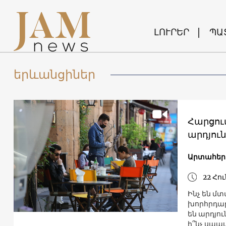
ԼՈՒՐԵՐ
ՊԱ
երևանցիներ
Հարցու
արդյու
Արտահերթ
22 Հու
Ինչ են մ
խորհրդար
են արդյո
ի՞նչ սպաս