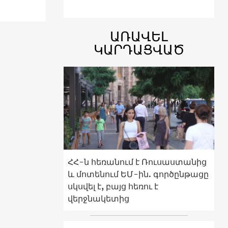
ԱՌԱՎԵԼ
ԿԱՐԴԱՑՎԱԾ
ՀՀ-ն հեռանում է Ռուսաստանից
և մոտենում ԵՄ-ին. գործընթացը
սկսվել է, բայց հեռու է
վերջնակետից