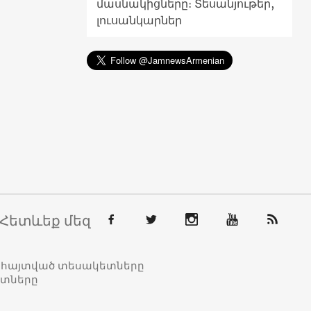
մասնակիցները։ Տեսանյութեր,
լուսանկարներ
Հետևեք մեզ
տահայտված տեսակետները
ետները