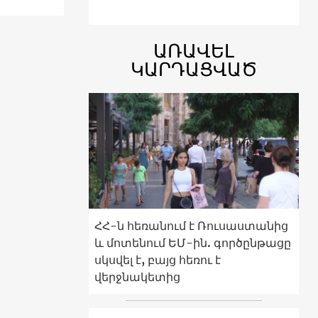
ԱՌԱՎԵԼ
ԿԱՐԴԱՑՎԱԾ
ՀՀ-ն հեռանում է Ռուսաստանից
և մոտենում ԵՄ-ին. գործընթացը
սկսվել է, բայց հեռու է
վերջնակետից