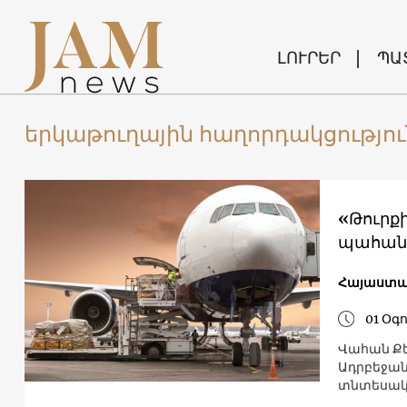
ԼՈՒՐԵՐ
ՊԱ
երկաթուղային հաղորդակցությու
«Թուրք
պահանջ
Հայաստ
01 Օգ
Վահան Քե
Ադրբեջան
տնտեսակա