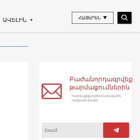
ՀԱՅԵՐԵՆ
ԱՎԵԼԻՆ
Բաժանորդագրվեք
թարմացումներին
Կարդացեք լուրեր Հարավային
Կովկասի մասին