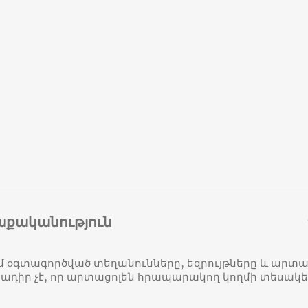
աքականություն
մ օգտագործված տեղանունները, եզրույթները և ար
դիր չէ, որ արտացոլեն հրապարակող կողմի տեսակ