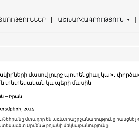
ՏՄՈՒԹՅՈՒՆՆԵՐ
ԱՇԽԱՐՀԱԳՐՈՒԹՅՈՒՆ
ակիրների մասով լուրջ պոտենցիալ կա»․ փորձա
ն տնտեսական կապերի մասին
ն – Իրան
կտեմբերի, 2024
ւ Թեհրանը մտադիր են առևտրաշրջանառությունը հասցնել 3 
Տնտեսագետ Արմեն Քթոյանի մեկնաբանությունը։