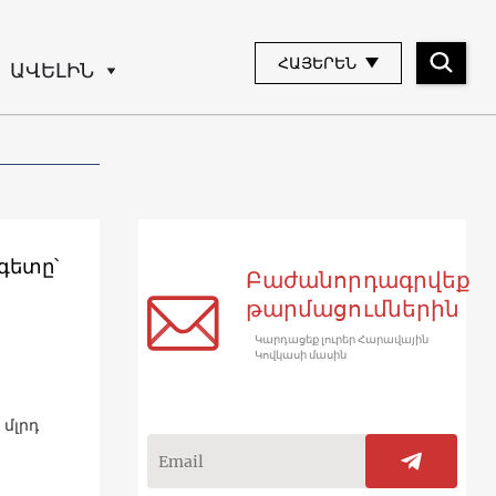
ՀԱՅԵՐԵՆ
ԱՎԵԼԻՆ
գետը՝
Բաժանորդագրվեք
թարմացումներին
Կարդացեք լուրեր Հարավային
Կովկասի մասին
մլրդ