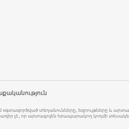
աքականություն
մ օգտագործված տեղանունները, եզրույթները և ար
դիր չէ, որ արտացոլեն հրապարակող կողմի տեսակ