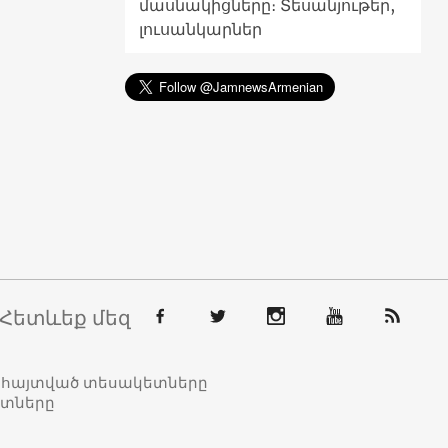
մասնակիցները։ Տեսանյութեր,
լուսանկարներ
Հետևեք մեզ
տահայտված տեսակետները
ետները