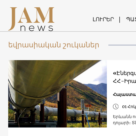
ԼՈՒՐԵՐ
ՊԱ
եվրասիական շուկաներ
«Էներգ
ՀՀ-Իրա
Հայաստա
01 Հո
Երևանն ո
դոլարի։ 