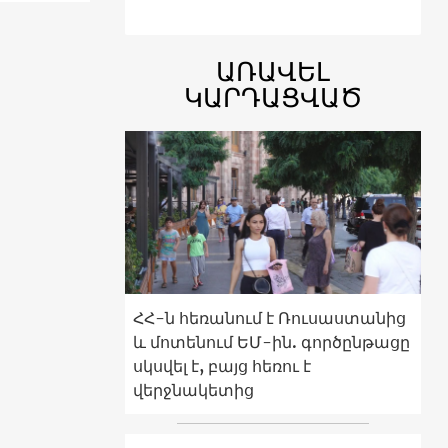
ԱՌԱՎԵԼ
ԿԱՐԴԱՑՎԱԾ
ՀՀ-ն հեռանում է Ռուսաստանից
և մոտենում ԵՄ-ին. գործընթացը
սկսվել է, բայց հեռու է
վերջնակետից