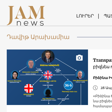
ԼՈՒՐԵՐ
ՊԱ
Դավիթ Արախամիա
Transpa
բիզնես 
Բիձինա Ի
28 Ապ
«Բիձինա Ի
նա բիզնես
համապա