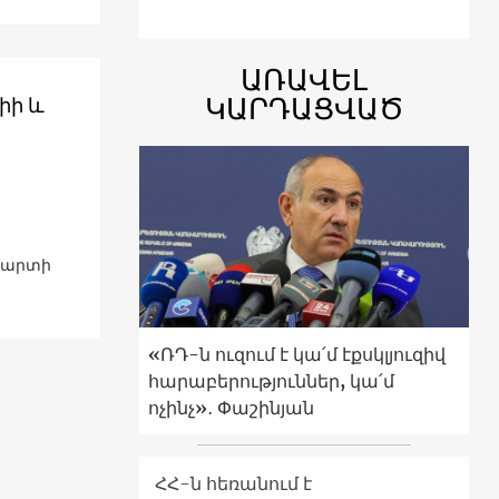
ԱՌԱՎԵԼ
ԿԱՐԴԱՑՎԱԾ
իի և
 մարտի
«ՌԴ-ն ուզում է կա՛մ էքսկլյուզիվ
հարաբերություններ, կա՛մ
ոչինչ»․ Փաշինյան
ՀՀ-ն հեռանում է