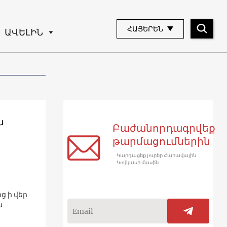
ՀԱՅԵՐԵՆ
ԱՎԵԼԻՆ
ն
Բաժանորդագրվեք
թարմացումներին
Կարդացեք լուրեր Հարավային
Կովկասի մասին
ց ի վեր
ն