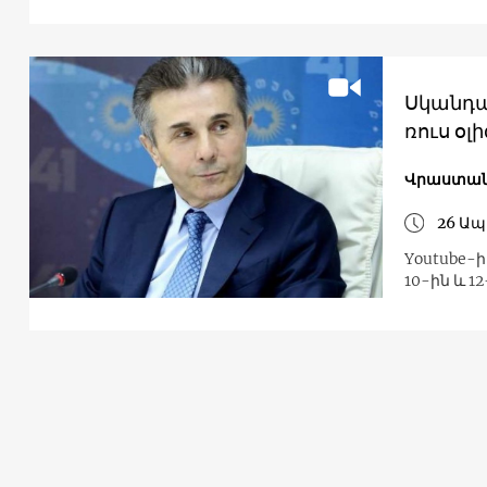
Սկանդալ
ռուս օլ
Վրաստա
26 Ապ
Youtube-ի
10-ին և 1