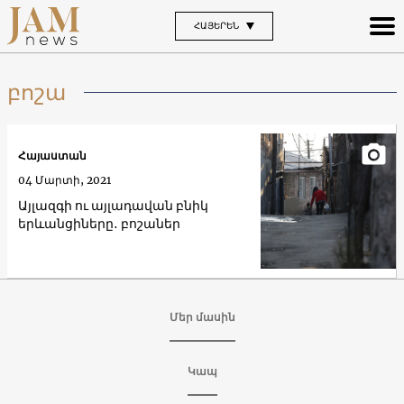
ՀԱՅԵՐԵՆ
բոշա
Հայաստան
04 Մարտի, 2021
Այլազգի ու այլադավան բնիկ
երևանցիները․ բոշաներ
Մեր մասին
Կապ