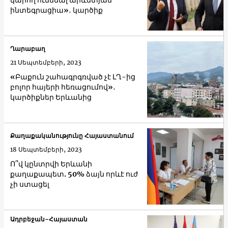
կարող ունենալ արևմտյան
ինտեգրացիա»․ կարծիք
Ղարաբաղ
21 Սեպտեմբերի, 2023
«Բաքուն շահագրգռված չէ ԼՂ-ից
բոլոր հայերի հեռացումով»․
կարծիքներ Երևանից
Քաղաքականությունը Հայաստանում
18 Սեպտեմբերի, 2023
Ո՞վ կընտրվի Երևանի
քաղաքապետ. 50% ձայն որևէ ուժ
չի ստացել
Ադրբեջան-Հայաստան