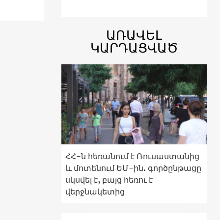
ԱՌԱՎԵԼ
ԿԱՐԴԱՑՎԱԾ
ՀՀ-ն հեռանում է Ռուսաստանից
և մոտենում ԵՄ-ին. գործընթացը
սկսվել է, բայց հեռու է
վերջնակետից