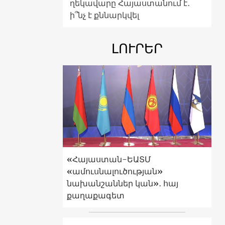
ղեկավարը Հայաստանում է․
ի՞նչ է քննարկվել
ԼՈՒՐԵՐ
«Հայաստան-ԵԱՏՄ
«ամուսնալուծության»
նախանշաններ կան»․ հայ
քաղաքագետ