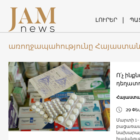
ԼՈՒՐԵՐ
ՊԱ
առողջապահությունը Հայաստան
Ո՛չ ինք
դեղատո
Հայաստ
29 Փե
Մարտի 1-
բացառապե
նախարար
հավանութ