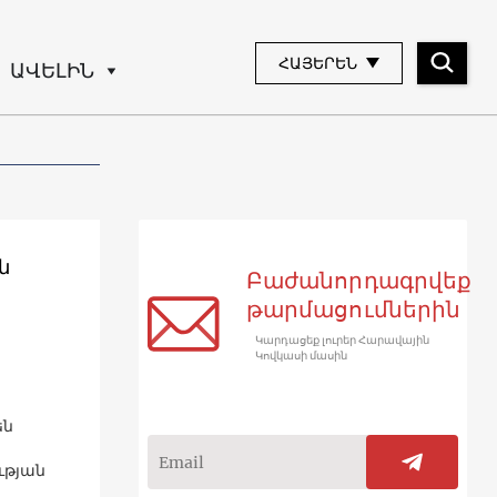
ՀԱՅԵՐԵՆ
ԱՎԵԼԻՆ
ն
Բաժանորդագրվեք
թարմացումներին
Կարդացեք լուրեր Հարավային
Կովկասի մասին
են
ւթյան