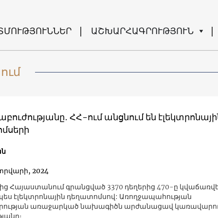
ՏՄՈՒԹՅՈՒՆՆԵՐ
ԱՇԽԱՐՀԱԳՐՈՒԹՅՈՒՆ
ում
նաբուժությանը․ ՀՀ-ում անցնում են էլեկտրոնայի
մսերի
ան
տրվարի, 2024
ից Հայաստանում գրանցված 3370 դեղերից 470-ը կվաճառվ
ս էլեկտրոնային դեղատոմսով: Առողջապահության
ության առաջարկած նախագիծն արժանացավ կառավարո
յանը։