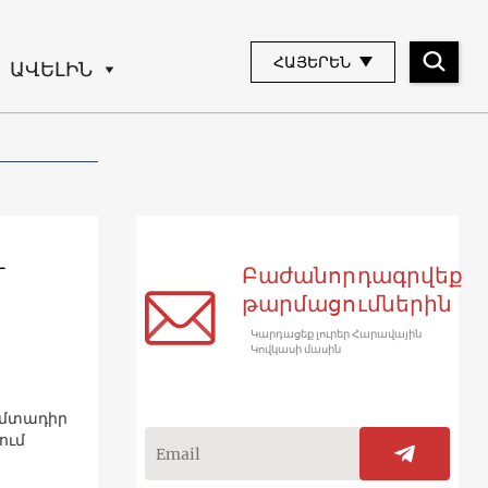
ՀԱՅԵՐԵՆ
ԱՎԵԼԻՆ
և
Բաժանորդագրվեք
թարմացումներին
Կարդացեք լուրեր Հարավային
Կովկասի մասին
և մտադիր
ում