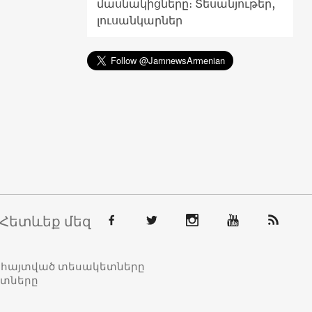
մասնակիցները։ Տեսանյութեր,
լուսանկարներ
Հետևեք մեզ
տահայտված տեսակետները
ետները