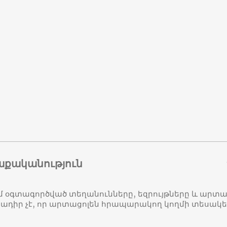
աքականություն
մ օգտագործված տեղանունները, եզրույթները և ար
դիր չէ, որ արտացոլեն հրապարակող կողմի տեսակ