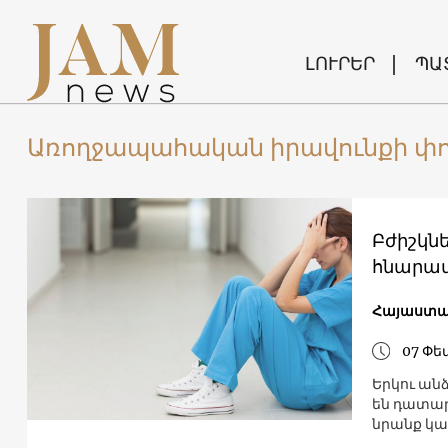
ԼՈՒՐԵՐ
ՊԱ
Առողջապահական իրավունքի փո
Բժիշկնե
հնարավ
Հայաստ
07 Փե
Երկու ան
են դատար
նրանք կա