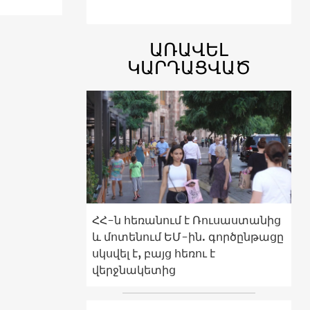
ԱՌԱՎԵԼ
ԿԱՐԴԱՑՎԱԾ
ՀՀ-ն հեռանում է Ռուսաստանից
և մոտենում ԵՄ-ին. գործընթացը
սկսվել է, բայց հեռու է
վերջնակետից