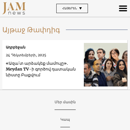
ՀԱՅԵՐԵՆ
Այթաջ Թափդիգ
Ադրբեջան
24 Դեկտեմբերի, 2025
«Ազա՛տ արձակեք մամուլը»․
Meydan TV-ի գործով դատական
նիստը Բաքվում
Մեր մասին
Կապ