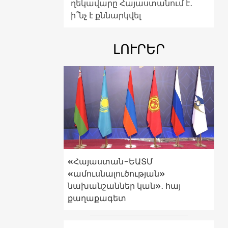
ղեկավարը Հայաստանում է․
ի՞նչ է քննարկվել
ԼՈՒՐԵՐ
«Հայաստան-ԵԱՏՄ
«ամուսնալուծության»
նախանշաններ կան»․ հայ
քաղաքագետ