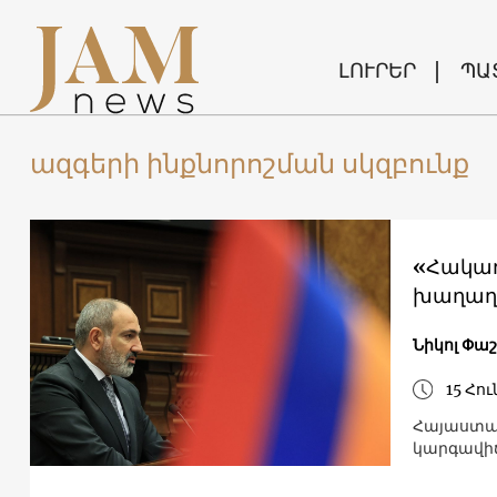
ԼՈՒՐԵՐ
ՊԱ
ազգերի ինքնորոշման սկզբունք
«Հակառ
խաղաղո
Նիկոլ Փա
15 Հու
Հայաստան
կարգավի