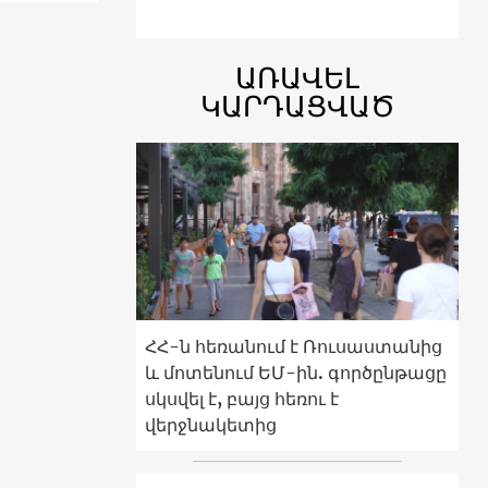
ԱՌԱՎԵԼ
ԿԱՐԴԱՑՎԱԾ
ՀՀ-ն հեռանում է Ռուսաստանից
և մոտենում ԵՄ-ին. գործընթացը
սկսվել է, բայց հեռու է
վերջնակետից