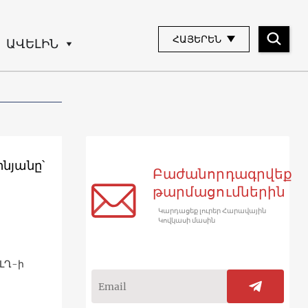
ՀԱՅԵՐԵՆ
ԱՎԵԼԻՆ
նյանը՝
Բաժանորդագրվեք
թարմացումներին
Կարդացեք լուրեր Հարավային
Կովկասի մասին
ԼՂ-ի